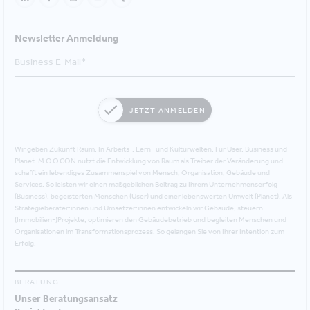
Newsletter Anmeldung
JETZT ANMELDEN
Wir geben Zukunft Raum. In Arbeits-, Lern- und Kulturwelten. Für User, Business und
Planet. M.O.O.CON nutzt die Entwicklung von Raum als Treiber der Veränderung und
schafft ein lebendiges Zusammenspiel von Mensch, Organisation, Gebäude und
Services. So leisten wir einen maßgeblichen Beitrag zu Ihrem Unternehmenserfolg
(Business), begeisterten Menschen (User) und einer lebenswerten Umwelt (Planet). Als
Strategieberater:innen und Umsetzer:innen entwickeln wir Gebäude, steuern
(Immobilien-)Projekte, optimieren den Gebäudebetrieb und begleiten Menschen und
Organisationen im Transformationsprozess. So gelangen Sie von Ihrer Intention zum
Erfolg.
BERATUNG
Unser Beratungsansatz