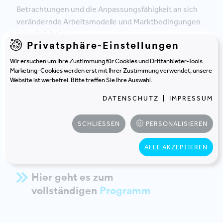
Betrachtungen und die Anpassungsfähigkeit an sich
verändernde Arbeitsmodelle und Marktbedingungen
berücksichtigt.
Privatsphäre-Einstellungen
Ein konkretes Beispiel
Wir ersuchen um Ihre Zustimmung für Cookies und Drittanbieter-Tools.
Marketing-Cookies werden erst mit Ihrer Zustimmung verwendet, unsere
In diesem BUILTWORLD Event liefert Ihnen
Andreas
Website ist werbefrei. Bitte treffen Sie Ihre Auswahl.
Ludwigs
, Geschäftsführer von Axel Springer Services
DATENSCHUTZ
|
IMPRESSUM
& Immobilien, mit dem
Axel Springer Haus
ein
konkretes Beispiel. Erfahren Sie, wie Axel Springer
SCHLIESSEN
PERSONALISIEREN
diese Problematik in der Praxis angegangen ist!
ALLE AKZEPTIEREN
Hier geht es zum
vollständigen
Programm