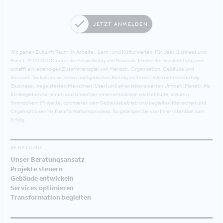
JETZT ANMELDEN
Wir geben Zukunft Raum. In Arbeits-, Lern- und Kulturwelten. Für User, Business und
Planet. M.O.O.CON nutzt die Entwicklung von Raum als Treiber der Veränderung und
schafft ein lebendiges Zusammenspiel von Mensch, Organisation, Gebäude und
Services. So leisten wir einen maßgeblichen Beitrag zu Ihrem Unternehmenserfolg
(Business), begeisterten Menschen (User) und einer lebenswerten Umwelt (Planet). Als
Strategieberater:innen und Umsetzer:innen entwickeln wir Gebäude, steuern
(Immobilien-)Projekte, optimieren den Gebäudebetrieb und begleiten Menschen und
Organisationen im Transformationsprozess. So gelangen Sie von Ihrer Intention zum
Erfolg.
BERATUNG
Unser Beratungsansatz
Projekte steuern
Gebäude entwickeln
Services optimieren
Transformation begleiten