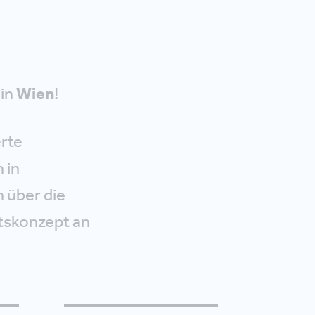
in
Wien
!
erte
 in
 über die
tskonzept an