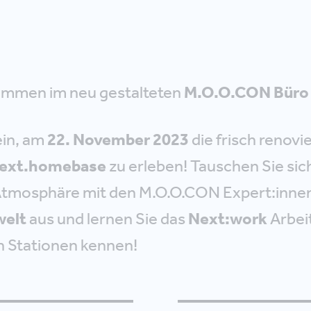
kommen im neu gestalteten
M.O.O.CON Büro
ein, am
22. November 2023
die frisch renovi
ext.homebase
zu erleben! Tauschen Sie sich
tmosphäre mit den M.O.O.CON Expert:innen
welt
aus und lernen Sie das
Next:work
Arbei
 Stationen kennen!