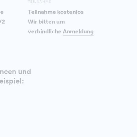
TEILNAHME
se
Teilnahme kostenlos
/2
Wir bitten um
verbindliche
Anmeldung
ancen und
ispiel: