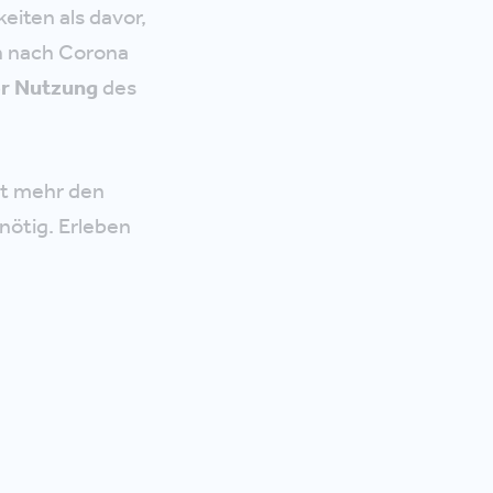
iten als davor,
 nach Corona
er Nutzung
des
ht mehr den
nötig. Erleben