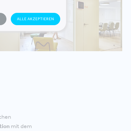
N
ALLE AKZEPTIEREN
ichen
tion
mit dem