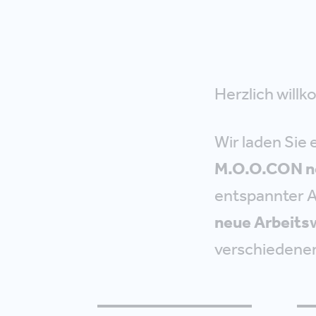
Herzlich will
Wir laden Sie 
M.O.O.CON n
entspannter A
neue Arbeits
verschiedenen