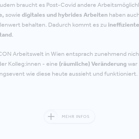
dem braucht es Post-Covid andere Arbeitsmöglichke
e,
sowie
digitales und hybrides Arbeiten
haben auch
llenwert behalten. Dadurch kommt es zu
ineffizient
tand
.
CON Arbeitswelt in Wien entsprach zunehmend nic
er Kolleg:innen - eine
(räumliche) Veränderung
war 
ngsevent wie diese heute aussieht und funktioniert.
MEHR INFOS