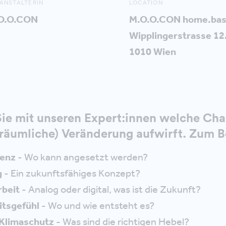
ANSTALTERIN
LOCATION
O.O.CON
M.O.O.CON home.ba
Wipplingerstrasse 12
1010 Wien
Sie mit unseren Expert:innen welche Ch
(räumliche) Veränderung aufwirft. Zum Be
ienz
- Wo kann angesetzt werden?
g
- Ein zukunftsfähiges Konzept?
beit
- Analog oder digital, was ist die Zukunft?
itsgefühl
- Wo und wie entsteht es?
 Klimaschutz
- Was sind die richtigen Hebel?