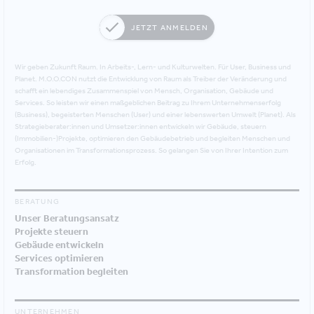
JETZT ANMELDEN
Wir geben Zukunft Raum. In Arbeits-, Lern- und Kulturwelten. Für User, Business und
Planet. M.O.O.CON nutzt die Entwicklung von Raum als Treiber der Veränderung und
schafft ein lebendiges Zusammenspiel von Mensch, Organisation, Gebäude und
Services. So leisten wir einen maßgeblichen Beitrag zu Ihrem Unternehmenserfolg
(Business), begeisterten Menschen (User) und einer lebenswerten Umwelt (Planet). Als
Strategieberater:innen und Umsetzer:innen entwickeln wir Gebäude, steuern
(Immobilien-)Projekte, optimieren den Gebäudebetrieb und begleiten Menschen und
Organisationen im Transformationsprozess. So gelangen Sie von Ihrer Intention zum
Erfolg.
BERATUNG
Unser Beratungsansatz
Projekte steuern
Gebäude entwickeln
Services optimieren
Transformation begleiten
UNTERNEHMEN