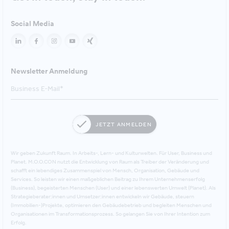
Social Media
Newsletter Anmeldung
JETZT ANMELDEN
Wir geben Zukunft Raum. In Arbeits-, Lern- und Kulturwelten. Für User, Business und
Planet. M.O.O.CON nutzt die Entwicklung von Raum als Treiber der Veränderung und
schafft ein lebendiges Zusammenspiel von Mensch, Organisation, Gebäude und
Services. So leisten wir einen maßgeblichen Beitrag zu Ihrem Unternehmenserfolg
(Business), begeisterten Menschen (User) und einer lebenswerten Umwelt (Planet). Als
Strategieberater:innen und Umsetzer:innen entwickeln wir Gebäude, steuern
(Immobilien-)Projekte, optimieren den Gebäudebetrieb und begleiten Menschen und
Organisationen im Transformationsprozess. So gelangen Sie von Ihrer Intention zum
Erfolg.