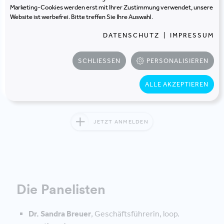
Wie Employer Branding und die soziale Qualität des
Marketing-Cookies werden erst mit Ihrer Zustimmung verwendet, unsere
Website ist werbefrei. Bitte treffen Sie Ihre Auswahl.
Büros zusammenhängen
DATENSCHUTZ
|
IMPRESSUM
Impulse für Organisationen, die ihr Büro nicht nur als
Arbeitsort, sondern als sozialen Anker für Bindung,
SCHLIESSEN
PERSONALISIEREN
Talentgewinnung und Zusammenarbeit verstehen
wollen.
ALLE AKZEPTIEREN
JETZT ANMELDEN
Die Panelisten
Dr. Sandra Breuer
, Geschäftsführerin, loop.