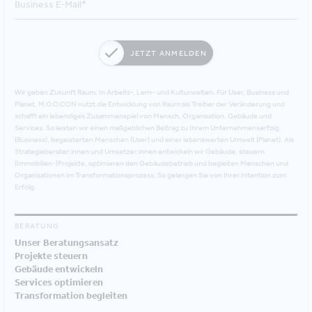
JETZT ANMELDEN
Wir geben Zukunft Raum. In Arbeits-, Lern- und Kulturwelten. Für User, Business und
Planet. M.O.O.CON nutzt die Entwicklung von Raum als Treiber der Veränderung und
schafft ein lebendiges Zusammenspiel von Mensch, Organisation, Gebäude und
Services. So leisten wir einen maßgeblichen Beitrag zu Ihrem Unternehmenserfolg
(Business), begeisterten Menschen (User) und einer lebenswerten Umwelt (Planet). Als
Strategieberater:innen und Umsetzer:innen entwickeln wir Gebäude, steuern
(Immobilien-)Projekte, optimieren den Gebäudebetrieb und begleiten Menschen und
Organisationen im Transformationsprozess. So gelangen Sie von Ihrer Intention zum
Erfolg.
BERATUNG
Unser Beratungsansatz
Projekte steuern
Gebäude entwickeln
Services optimieren
Transformation begleiten