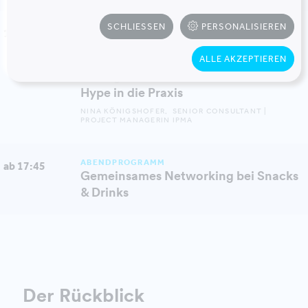
SCHLIESSEN
PERSONALISIEREN
KAMINGESPRÄCHE
17:00 - 17:45
Kamingespräch by M.O.O.CON:
(Digitale) Transformation im Facility
ALLE AKZEPTIEREN
Management am Limit? Vom Theorie-
Hype in die Praxis
NINA KÖNIGSHOFER, SENIOR CONSULTANT |
PROJECT MANAGERIN IPMA
ABENDPROGRAMM
ab 17:45
Gemeinsames Networking bei Snacks
& Drinks
Der Rückblick