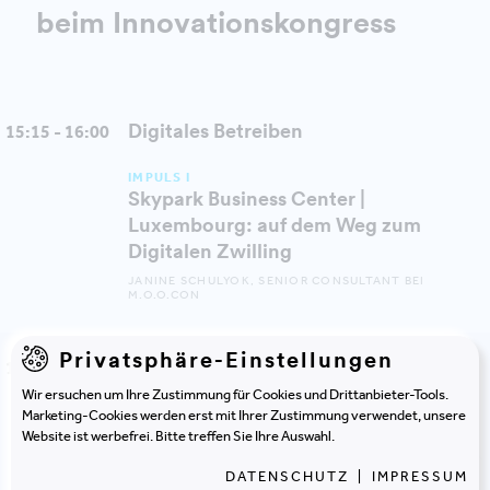
beim Innovationskongress
Digitales Betreiben
15:15 - 16:00
IMPULS I
Skypark Business Center |
Luxembourg: auf dem Weg zum
Digitalen Zwilling
JANINE SCHULYOK, SENIOR CONSULTANT BEI
M.O.O.CON
Privatsphäre-Einstellungen
PANEL | DATENBASIERTER BETRIEB ALS
16:00 - 16:40
SCHLÜSSEL ZU EFFIZIENZ
Wir ersuchen um Ihre Zustimmung für Cookies und Drittanbieter-Tools.
Betreiberperspektive – welche
Marketing-Cookies werden erst mit Ihrer Zustimmung verwendet, unsere
Innovationen wirklich helfen
Website ist werbefrei. Bitte treffen Sie Ihre Auswahl.
JANINE SCHULYOK, ALEXANDER REDLEIN, KATHARINA
PLANK
DATENSCHUTZ
|
IMPRESSUM