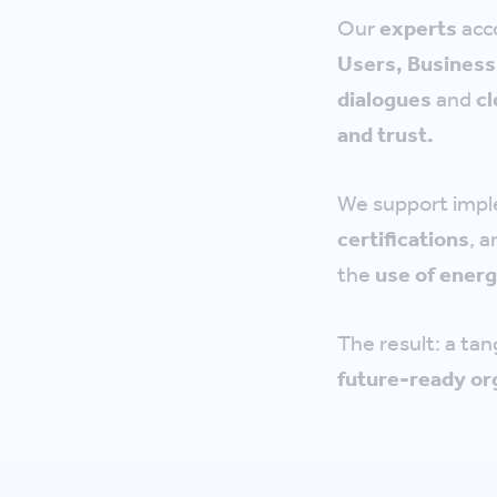
Our
experts
acco
Users, Business
dialogues
and
c
and trust.
We support impl
certifications
, 
the
use of energ
The result: a tan
future-ready or