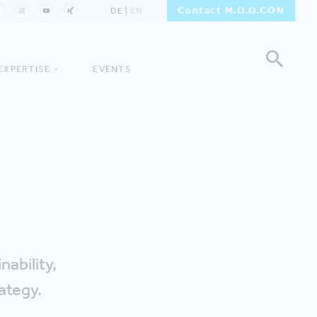
Contact M.O.O.CON
DE
EN
EXPERTISE
EVENTS
ability,
ategy.