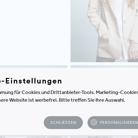
FLORIAN
e-Einstellungen
NTHORER
DANNER
mung für Cookies und Drittanbieter-Tools. Marketing-Cookies
e Website ist werbefrei. Bitte treffen Sie Ihre Auswahl.
SCHLIESSEN
PERSONALISIERE
T