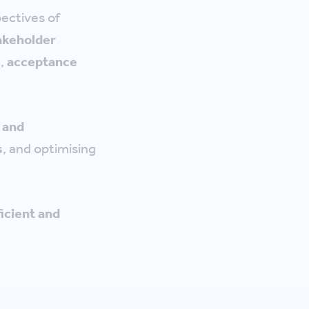
ectives of
akeholder
g,
acceptance
 and
s
, and optimising
icient and