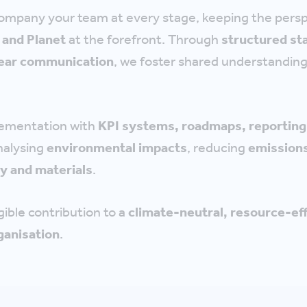
mpany your team at every stage, keeping the persp
 and Planet
at the forefront. Through
structured st
lear communication
, we foster shared understandin
ementation with
KPI systems, roadmaps, reporting
analysing
environmental impacts
, reducing
emission
y and materials
.
gible contribution to a
climate-neutral, resource-eff
ganisation
.