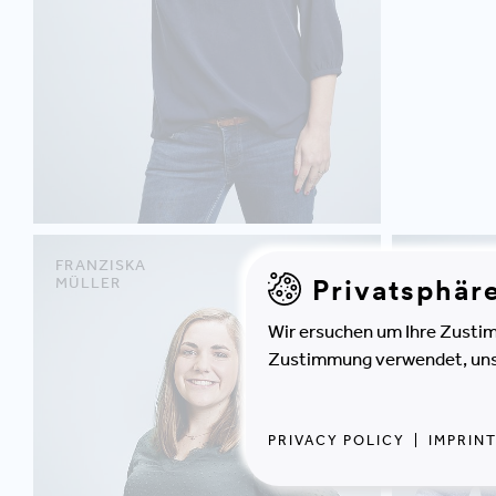
FRANZISKA
PIRMIN
Privatsphär
MÜLLER
SCHWARE
Wir ersuchen um Ihre Zustim
Zustimmung verwendet, unser
PRIVACY POLICY
|
IMPRIN