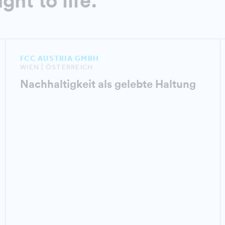
ght to life.
FCC AUSTRIA GMBH
WIEN | ÖSTERREICH
Nachhaltigkeit als gelebte Haltung