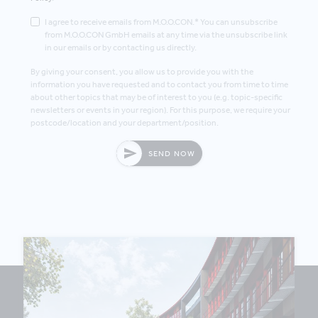
I agree to receive emails from M.O.O.CON.* You can unsubscribe
from M.O.O.CON GmbH emails at any time via the unsubscribe link
in our emails or by contacting us directly.
By giving your consent, you allow us to provide you with the
information you have requested and to contact you from time to time
about other topics that may be of interest to you (e.g. topic-specific
newsletters or events in your region). For this purpose, we require your
postcode/location and your department/position.
SEND NOW