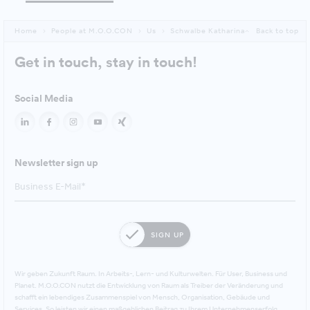
Home
People at M.O.O.CON
Us
Schwalbe Katharina
Back to top
Get in touch, stay in touch!
Social Media
Newsletter sign up
SIGN UP
Wir geben Zukunft Raum. In Arbeits-, Lern- und Kulturwelten. Für User, Business und
Planet. M.O.O.CON nutzt die Entwicklung von Raum als Treiber der Veränderung und
schafft ein lebendiges Zusammenspiel von Mensch, Organisation, Gebäude und
Services. So leisten wir einen maßgeblichen Beitrag zu Ihrem Unternehmenserfolg