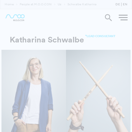
Home
People at M.O.O.CON
Us
Schwalbe Katharina
DE
EN
*LEAD CONSULTANT
Katharina Schwalbe