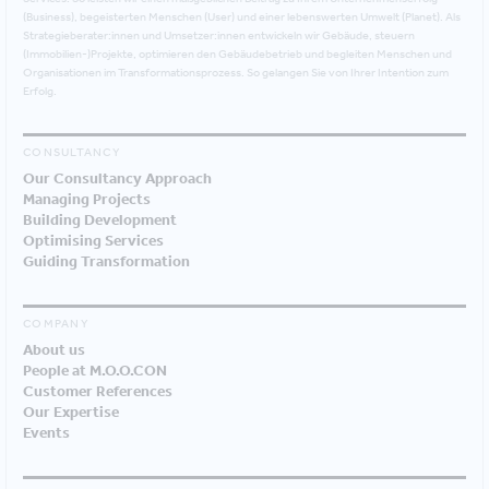
(Business), begeisterten Menschen (User) und einer lebenswerten Umwelt (Planet). Als
Strategieberater:innen und Umsetzer:innen entwickeln wir Gebäude, steuern
(Immobilien-)Projekte, optimieren den Gebäudebetrieb und begleiten Menschen und
Organisationen im Transformationsprozess. So gelangen Sie von Ihrer Intention zum
Erfolg.
CONSULTANCY
Our Consultancy Approach
Managing Projects
Building Development
Optimising Services
Guiding Transformation
COMPANY
About us
People at M.O.O.CON
Customer References
Our Expertise
Events