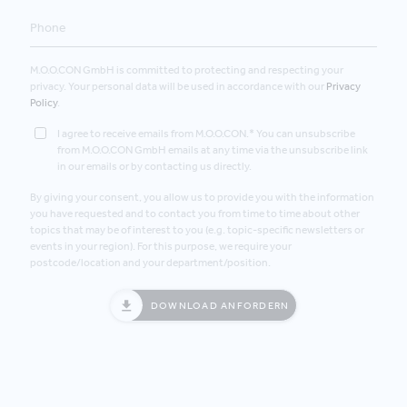
M.O.O.CON GmbH is committed to protecting and respecting your
privacy. Your personal data will be used in accordance with our
Privacy
Policy
.
I agree to receive emails from M.O.O.CON.* You can unsubscribe
from M.O.O.CON GmbH emails at any time via the unsubscribe link
in our emails or by contacting us directly.
By giving your consent, you allow us to provide you with the information
you have requested and to contact you from time to time about other
topics that may be of interest to you (e.g. topic-specific newsletters or
events in your region). For this purpose, we require your
postcode/location and your department/position.
DOWNLOAD ANFORDERN