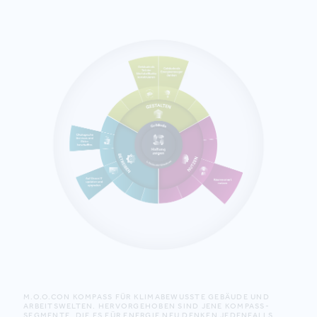
M.O.O.CON KOMPASS FÜR KLIMABEWUSSTE GEBÄUDE UND
ARBEITSWELTEN. HERVORGEHOBEN SIND JENE KOMPASS-
SEGMENTE, DIE ES FÜR ENERGIE NEU DENKEN JEDENFALLS