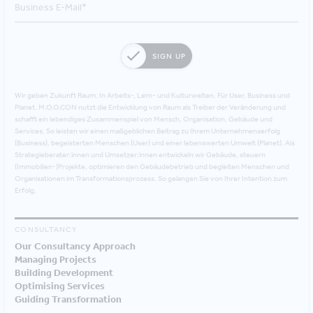
SIGN UP
Wir geben Zukunft Raum. In Arbeits-, Lern- und Kulturwelten. Für User, Business und
Planet. M.O.O.CON nutzt die Entwicklung von Raum als Treiber der Veränderung und
schafft ein lebendiges Zusammenspiel von Mensch, Organisation, Gebäude und
Services. So leisten wir einen maßgeblichen Beitrag zu Ihrem Unternehmenserfolg
(Business), begeisterten Menschen (User) und einer lebenswerten Umwelt (Planet). Als
Strategieberater:innen und Umsetzer:innen entwickeln wir Gebäude, steuern
(Immobilien-)Projekte, optimieren den Gebäudebetrieb und begleiten Menschen und
Organisationen im Transformationsprozess. So gelangen Sie von Ihrer Intention zum
Erfolg.
CONSULTANCY
Our Consultancy Approach
Managing Projects
Building Development
Optimising Services
Guiding Transformation