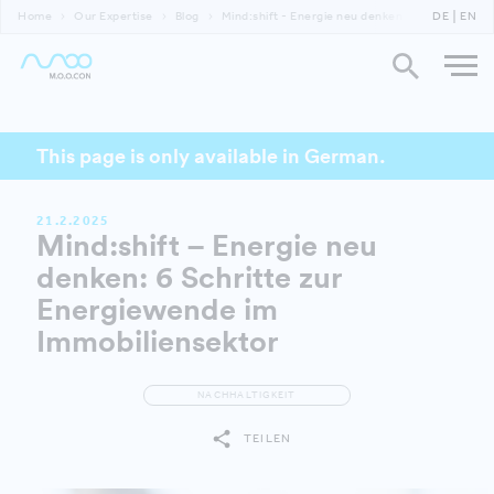
Home
Our Expertise
Blog
Mind:shift - Energie neu denken
DE
EN
This page is only available in German.
21.2.2025
Mind:shift – Energie neu
denken: 6 Schritte zur
Energiewende im
Immobiliensektor
NACHHALTIGKEIT
TEILEN