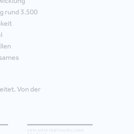
wicklung
g rund 3.500
keit
l
llen
ksames
itet. Von der
GEPLANTE FERTIGSTELLUNG