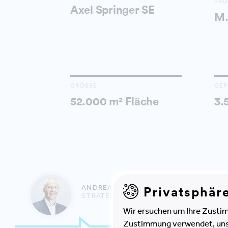
PRO
Axel Springer SE
M
GRÖSSE
GEP
52.000 m² Fläche
3.
ANDREAS LEUCHTENMÜLLER
Privatsphär
STRATEGIEN ENTWICKELN
Wir ersuchen um Ihre Zustim
Zustimmung verwendet, unser