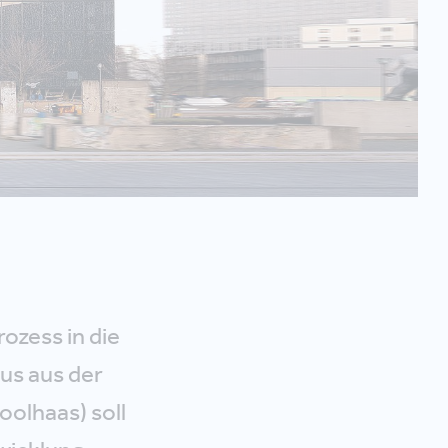
ozess in die
us aus der
olhaas) soll