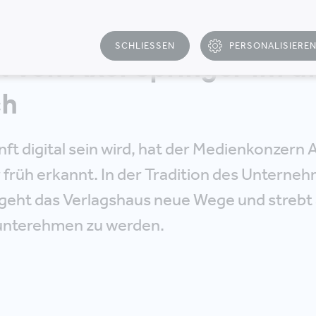
SCHLIESSEN
PERSONALISIERE
T
t von Axel Springer im di
ch
ft digital sein wird, hat der Medienkonzern 
 früh erkannt. In der Tradition des Unterne
 geht das Verlagshaus neue Wege und strebt
lunterehmen zu werden.