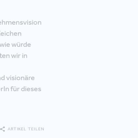
nehmensvision
Zeichen
wie würde
en wir in
d visionäre
In für dieses
ARTIKEL TEILEN