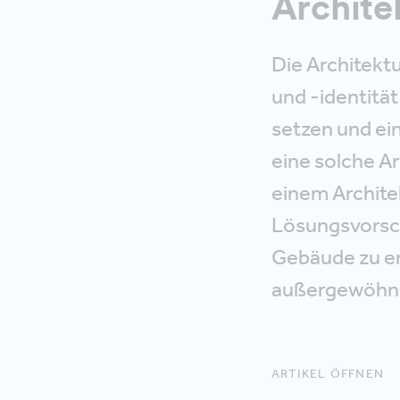
Archite
Die Architekt
und -identitä
setzen und ei
eine solche Ar
einem Archite
Lösungsvorsch
Gebäude zu er
außergewöhnli
ARTIKEL ÖFFNEN