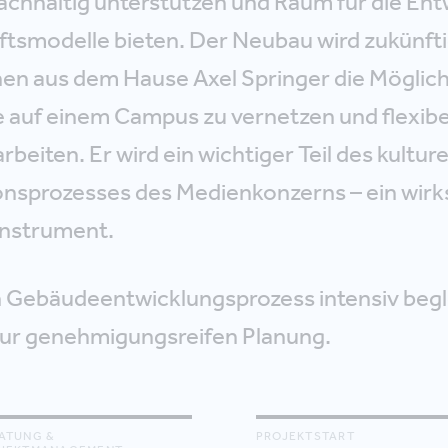
achhaltig unterstützen und Raum für die Ent
tsmodelle bieten. Der Neubau wird zukünfti
nen aus dem Hause Axel Springer die Möglich
ie auf einem Campus zu vernetzen und flexibe
iten. Er wird ein wichtiger Teil des kulture
nsprozesses des Medienkonzerns – ein wir
nstrument.
 Gebäudeentwicklungsprozess intensiv begle
 zur genehmigungsreifen Planung.
ATUNG &
PROJEKTSTART