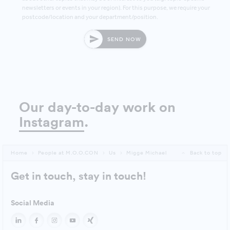
newsletters or events in your region). For this purpose, we require your
postcode/location and your department/position.
SEND NOW
Our day-to-day work on
Instagram
.
Home
People at M.O.O.CON
Us
Migge Michael
Back to top
Get in touch, stay in touch!
Social Media