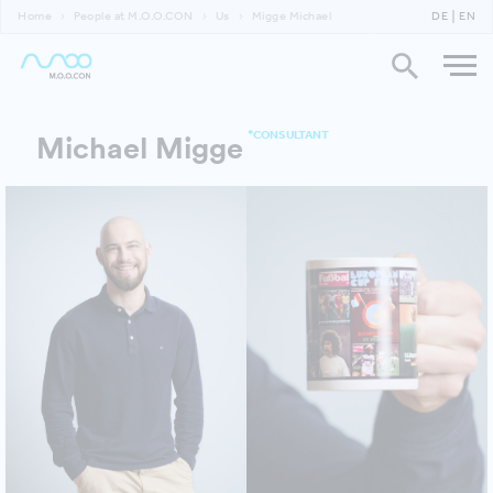
Home
People at M.O.O.CON
Us
Migge Michael
DE
EN
*CONSULTANT
Michael Migge