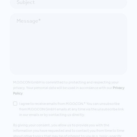
M.O.O.CON GmbH is committed to protecting and respecting your
privacy. Your personal data will be used in accordance with our
Privacy
Policy
.
I agree to receive emails from M.O.O.CON.* You can unsubscribe
from M.O.O.CON GmbH emails at any time via the unsubscribe link
in our emails or by contacting us directly.
By giving your consent, you allow us to provide you with the
information you have requested and to contact you from time to time
about other topics that may be of interest to you (e.g. topic-specific