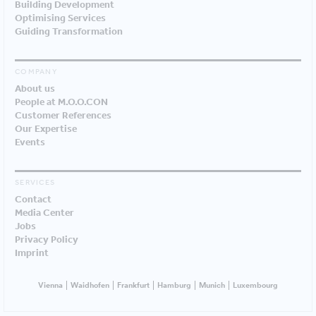
Building Development
Optimising Services
Guiding Transformation
COMPANY
About us
People at M.O.O.CON
Customer References
Our Expertise
Events
SERVICES
Contact
Media Center
Jobs
Privacy Policy
Imprint
Vienna
Waidhofen
Frankfurt
Hamburg
Munich
Luxembourg