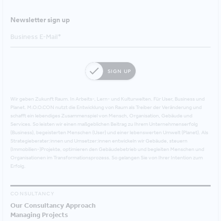
Newsletter sign up
SIGN UP
Wir geben Zukunft Raum. In Arbeits-, Lern- und Kulturwelten. Für User, Business und
Planet. M.O.O.CON nutzt die Entwicklung von Raum als Treiber der Veränderung und
schafft ein lebendiges Zusammenspiel von Mensch, Organisation, Gebäude und
Services. So leisten wir einen maßgeblichen Beitrag zu Ihrem Unternehmenserfolg
(Business), begeisterten Menschen (User) und einer lebenswerten Umwelt (Planet). Als
Strategieberater:innen und Umsetzer:innen entwickeln wir Gebäude, steuern
(Immobilien-)Projekte, optimieren den Gebäudebetrieb und begleiten Menschen und
Organisationen im Transformationsprozess. So gelangen Sie von Ihrer Intention zum
Erfolg.
CONSULTANCY
Our Consultancy Approach
Managing Projects