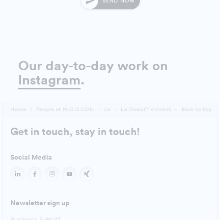
SEND NOW
Our day-to-day work on
Instagram
.
Home
People at M.O.O.CON
Us
Le Doeuff Vincent
Back to top
Get in touch, stay in touch!
Social Media
Newsletter sign up