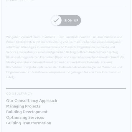
SIGN UP
Wir geben Zukunft Raum. In Arbeits-, Lern- und Kulturwelten. Für User, Business und
Planet. M.O.O.CON nutzt die Entwicklung von Raum als Treiber der Veränderung und
schafft ein lebendiges Zusammenspiel von Mensch, Organisation, Gebäude und
Services. So leisten wir einen maßgeblichen Beitrag zu Ihrem Unternehmenserfolg
(Business), begeisterten Menschen (User) und einer lebenswerten Umwelt (Planet). Als
Strategieberater:innen und Umsetzer:innen entwickeln wir Gebäude, steuern
(Immobilien-)Projekte, optimieren den Gebäudebetrieb und begleiten Menschen und
Organisationen im Transformationsprozess. So gelangen Sie von Ihrer Intention zum
Erfolg.
CONSULTANCY
Our Consultancy Approach
Managing Projects
Building Development
Optimising Services
Guiding Transformation