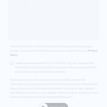
M.O.O.CON GmbH is committed to protecting and respecting your
privacy. Your personal data will be used in accordance with our
Privacy
Policy
.
I agree to receive emails from M.O.O.CON.* You can unsubscribe
from M.O.O.CON GmbH emails at any time via the unsubscribe link
in our emails or by contacting us directly.
By giving your consent, you allow us to provide you with the
information you have requested and to contact you from time to time
about other topics that may be of interest to you (e.g. topic-specific
newsletters or events in your region). For this purpose, we require your
postcode/location and your department/position.