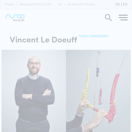
Home
People at M.O.O.CON
Us
Le Doeuff Vincent
DE
EN
*LEAD CONSULTANT
Vincent Le Doeuff