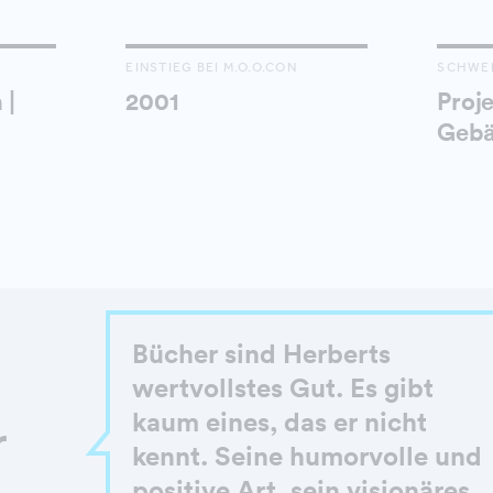
EINSTIEG BEI M.O.O.CON
SCHWE
 |
2001
Proje
Gebä
Bücher sind Herberts
wertvollstes Gut. Es gibt
kaum eines, das er nicht
r
kennt. Seine humorvolle und
positive Art, sein visionäres