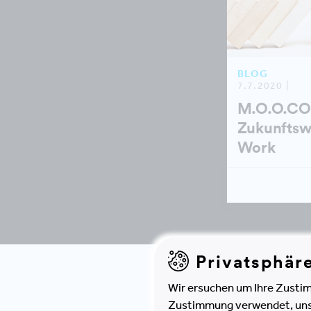
BLOG
7.7.2020 |
M.O.O.C
Zukunfts
Work
Privatsphär
Wir ersuchen um Ihre Zustim
Zustimmung verwendet, unser