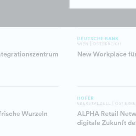
DEUTSCHE BANK
WIEN | ÖSTERREICH
ntegrationszentrum
New Workplace für
HOFER
EBERSTALZELL | ÖSTERRE
frische Wurzeln
ALPHA Retail Netwo
digitale Zukunft d