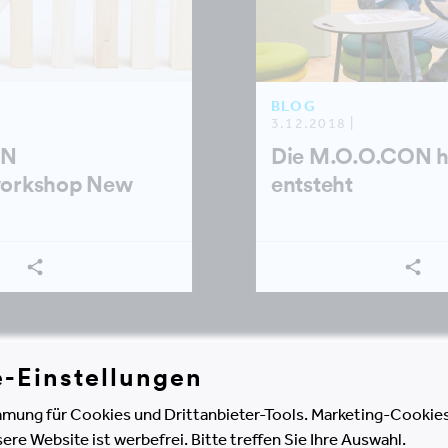
BLOG
3.12.2018 |
ON
Die M.O.O.CON 
workshop New
entsteht
e-Einstellungen
SHOW ALL
mung für Cookies und Drittanbieter-Tools. Marketing-Cookies
e Website ist werbefrei. Bitte treffen Sie Ihre Auswahl.