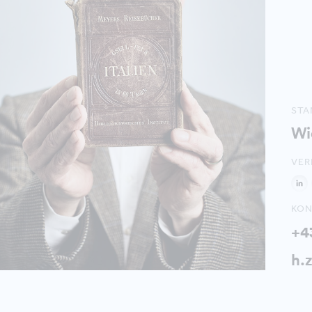
ST
Wi
VER
KON
+4
h.