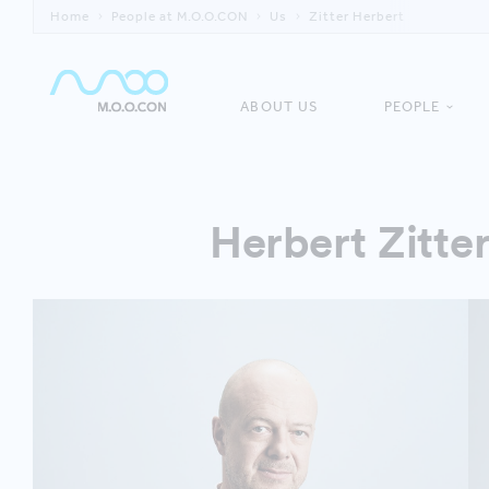
Home
People at M.O.O.CON
Us
Zitter Herbert
ABOUT US
PEOPLE
Herbert Zitte