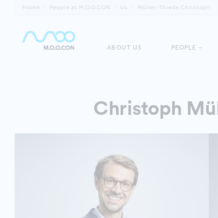
Home
People at M.O.O.CON
Us
Müller-Thiede Christoph
ABOUT US
PEOPLE
Christoph Mül