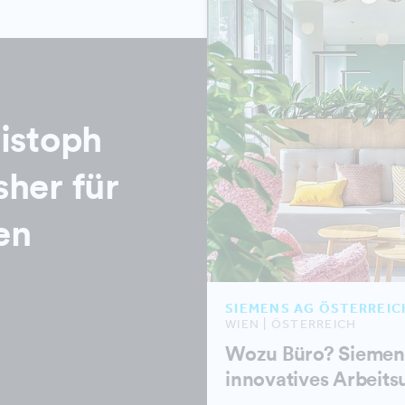
ristoph
sher für
en
SIEMENS AG ÖSTERREIC
WIEN | ÖSTERREICH
Wozu Büro? Siemens
innovatives Arbeits