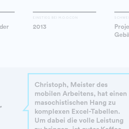
EINSTIEG BEI M.O.O.CON
SCHWE
der
2013
Proje
Gebä
Christoph, Meister des
mobilen Arbeitens, hat einen
masochistischen Hang zu
r
komplexen Excel-Tabellen.
Um dabei die volle Leistung
zu bringen, ist guter Kaffee