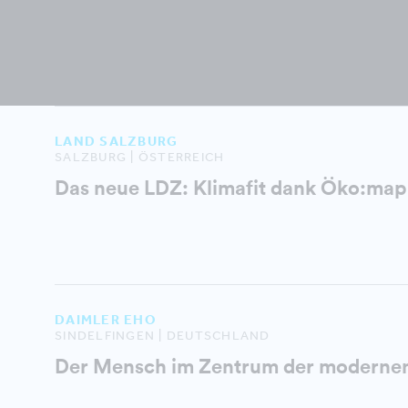
LAND SALZBURG
SALZBURG | ÖSTERREICH
Das neue LDZ: Klimafit dank Öko:map
DAIMLER EHO
SINDELFINGEN | DEUTSCHLAND
Der Mensch im Zentrum der modernen