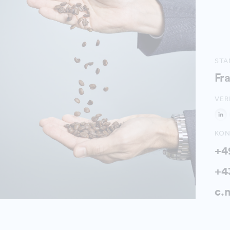
ST
Fr
VER
KON
+49
+4
c.