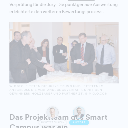
Vorprüfung für die Jury. Die punktgenaue Auswertung
erleichterte den weiteren Bewertungsprozess.
WIR BEGLEITETEN DIE JURYSITZUNG UND LEITETEN IM
ANSCHLUSS DIE VERHANDLUNGSVERFAHREN MIT DEN
GEWINNERN HOLZBAUER UND PARTNER ZT. © M.O.O.CON
Das Projektteam des Smart
SICHT WECHSELN
AM WORT
Campus war ein