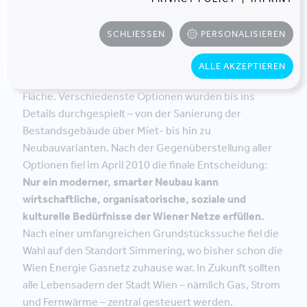
Die neue Unternehmenszentrale sollte
den Unternehmenszielen sowie den Bedürfnissen
SCHLIESSEN
PERSONALISIEREN
von MitarbeiterInnen und KundInnen nachhaltig
gerecht werden.
Im Rahmen einer
ALLE AKZEPTIEREN
Machbarkeitsstudie berechneten wir die benötigte
Fläche. Verschiedenste Optionen wurden bis ins
Details durchgespielt – von der Sanierung der
Bestandsgebäude über Miet- bis hin zu
Neubauvarianten. Nach der Gegenüberstellung aller
Optionen fiel im April 2010 die finale Entscheidung:
Nur ein moderner, smarter Neubau kann
wirtschaftliche, organisatorische, soziale und
kulturelle Bedürfnisse der Wiener Netze erfüllen.
Nach einer umfangreichen Grundstückssuche fiel die
Wahl auf den Standort Simmering, wo bisher schon die
Wien Energie Gasnetz zuhause war. In Zukunft sollten
alle Lebensadern der Stadt Wien – nämlich Gas, Strom
und Fernwärme – zentral gesteuert werden.