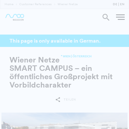
Home
Customer References
Wiener Netze
DE
EN
This page is only available in German.
* WIEN | ÖSTERREICH
Wiener Netze
SMART CAMPUS – ein
öffentliches Großprojekt mit
Vorbildcharakter
TEILEN