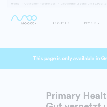
Home
Customer References
Gesundheitszentrum St.Poelte
ABOUT US
PEOPLE
This page is only available in 
Primary Heal
Gut vernetzt 