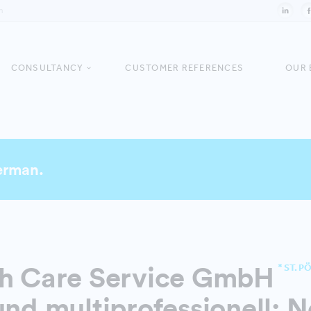
n
CONSULTANCY
CUSTOMER REFERENCES
OUR 
German.
th Care Service GmbH
* ST. 
und multiprofessionell: