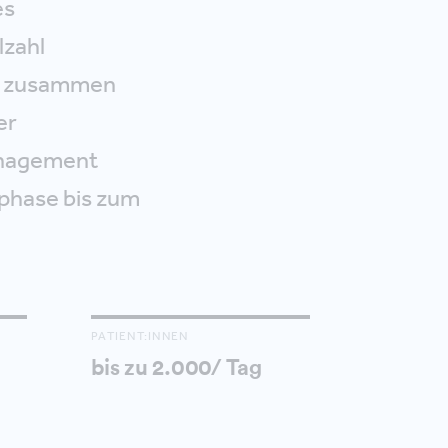
es
lzahl
und zusammen
er
anagement
sphase bis zum
PATIENT:INNEN
bis zu 2.000/ Tag