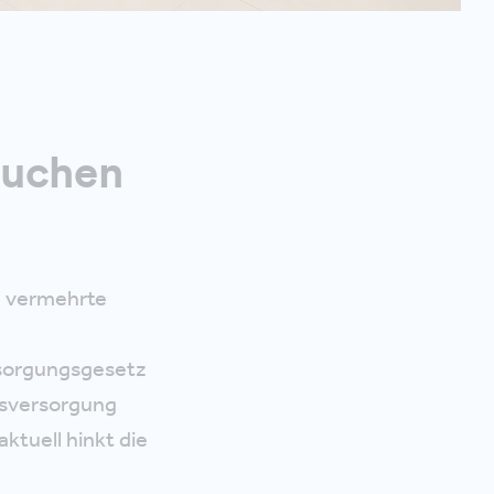
auchen
, vermehrte
rsorgungsgesetz
tsversorgung
tuell hinkt die