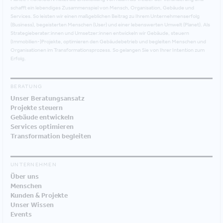
schafft ein lebendiges Zusammenspiel von Mensch, Organisation, Gebäude und
Services. So leisten wir einen maßgeblichen Beitrag zu Ihrem Unternehmenserfolg
(Business), begeisterten Menschen (User) und einer lebenswerten Umwelt (Planet). Als
Strategieberater:innen und Umsetzer:innen entwickeln wir Gebäude, steuern
(Immobilien-)Projekte, optimieren den Gebäudebetrieb und begleiten Menschen und
Organisationen im Transformationsprozess. So gelangen Sie von Ihrer Intention zum
Erfolg.
BERATUNG
Unser Beratungsansatz
Projekte steuern
Gebäude entwickeln
Services optimieren
Transformation begleiten
UNTERNEHMEN
Über uns
Menschen
Kunden & Projekte
Unser Wissen
Events