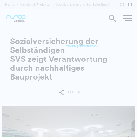
Home
Kunden & Projekte
Sozialversicherung der Selbständigen
DE
SVS zeigt
EN
Sozialversicherung der
* WIEN | ÖSTERREICH
Selbständigen
SVS zeigt Verantwortung
durch nachhaltiges
Bauprojekt
TEILEN