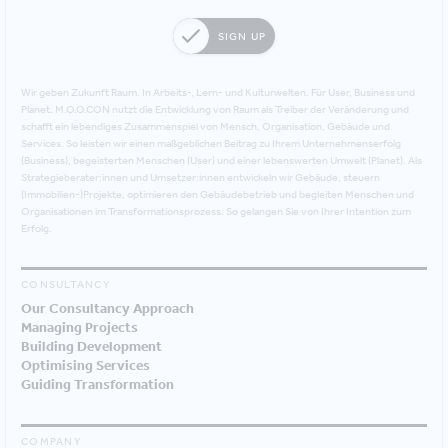
SIGN UP
Wir geben Zukunft Raum. In Arbeits-, Lern- und Kulturwelten. Für User, Business und
Planet. M.O.O.CON nutzt die Entwicklung von Raum als Treiber der Veränderung und
schafft ein lebendiges Zusammenspiel von Mensch, Organisation, Gebäude und
Services. So leisten wir einen maßgeblichen Beitrag zu Ihrem Unternehmenserfolg
(Business), begeisterten Menschen (User) und einer lebenswerten Umwelt (Planet). Als
Strategieberater:innen und Umsetzer:innen entwickeln wir Gebäude, steuern
(Immobilien-)Projekte, optimieren den Gebäudebetrieb und begleiten Menschen und
Organisationen im Transformationsprozess. So gelangen Sie von Ihrer Intention zum
Erfolg.
CONSULTANCY
Our Consultancy Approach
Managing Projects
Building Development
Optimising Services
Guiding Transformation
COMPANY