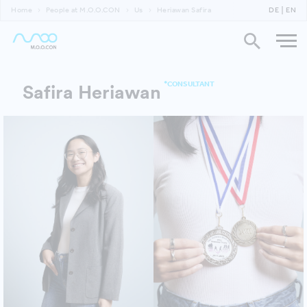
Home
People at M.O.O.CON
Us
Heriawan Safira
DE
EN
*CONSULTANT
Safira Heriawan