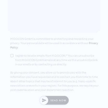
M.O.O.CON GmbH is committed to protecting and respecting your
privacy. Your personal data will be used in accordance with our
Privacy
Policy
.
I agree to receive emails from M.O.O.CON.* You can unsubscribe
from M.O.O.CON GmbH emails at any time via the unsubscribe link
in our emails or by contacting us directly.
By giving your consent, you allow us to provide you with the
information you have requested and to contact you from time to time
about other topics that may be of interest to you (e.g. topic-specific
newsletters or events in your region). For this purpose, we require your
postcode/location and your department/position.
SEND NOW