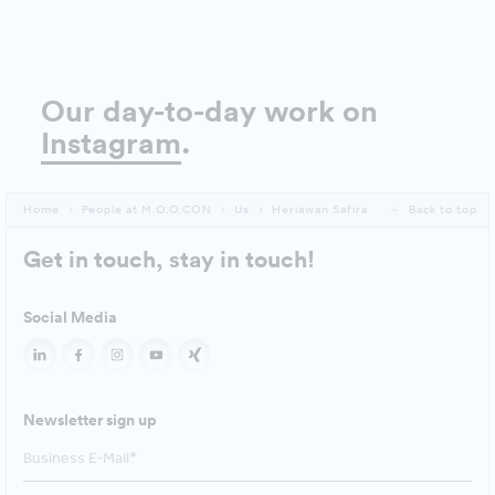
Our day-to-day work on
Instagram
.
Home
People at M.O.O.CON
Us
Heriawan Safira
Back to top
Get in touch, stay in touch!
Social Media
Newsletter sign up