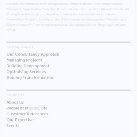
Services. So leisten wir einen maßgeblichen Beitrag zu Ihrem Unternehmenserfolg
(Business), begeisterten Menschen (User) und einer lebenswerten Umwelt (Planet). Als
Strategieberater:innen und Umsetzer:innen entwickeln wir Gebäude, steuern
(Immobilien-)Projekte, optimieren den Gebäudebetrieb und begleiten Menschen und
Organisationen im Transformationsprozess. So gelangen Sie von Ihrer Intention zum
Erfolg.
CONSULTANCY
Our Consultancy Approach
Managing Projects
Building Development
Optimising Services
Guiding Transformation
COMPANY
About us
People at M.O.O.CON
Customer References
Our Expertise
Events