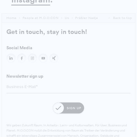
Home
People at M.O.O.CON
Us
Präßler Nadja
Back to top
Get in touch, stay in touch!
Social Media
Newsletter sign up
SIGN UP
Wir geben Zukunft Raum. In Arbeits-, Lern- und Kulturwelten. Für User, Business und
Planet. M.O.O.CON nutzt die Entwicklung von Raum als Treiber der Veränderung und
schafft ein lebendiges Zusammenspiel von Mensch, Organisation, Gebäude und