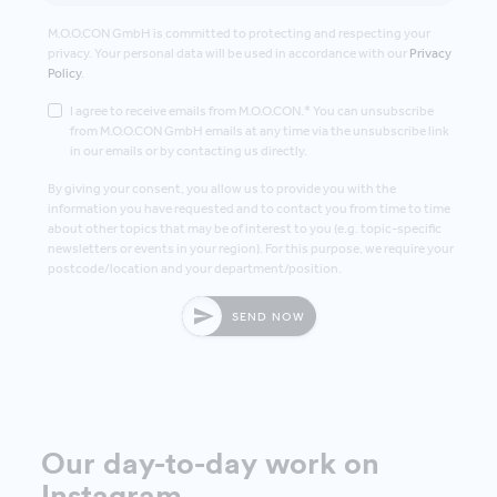
M.O.O.CON GmbH is committed to protecting and respecting your
privacy. Your personal data will be used in accordance with our
Privacy
Policy
.
I agree to receive emails from M.O.O.CON.* You can unsubscribe
from M.O.O.CON GmbH emails at any time via the unsubscribe link
in our emails or by contacting us directly.
By giving your consent, you allow us to provide you with the
information you have requested and to contact you from time to time
about other topics that may be of interest to you (e.g. topic-specific
newsletters or events in your region). For this purpose, we require your
postcode/location and your department/position.
SEND NOW
Our day-to-day work on
Instagram
.