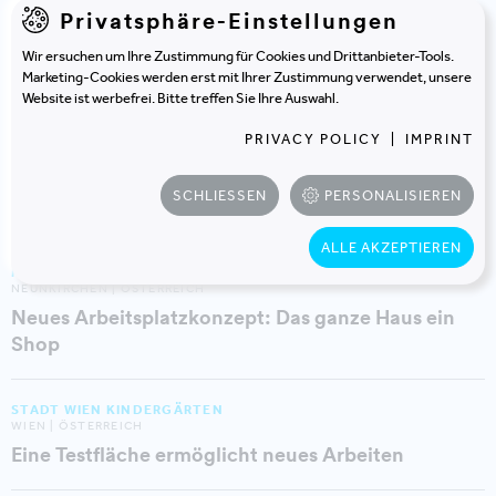
Privatsphäre-Einstellungen
AUTOMIC
WIEN | ÖSTERREICH
Wir ersuchen um Ihre Zustimmung für Cookies und Drittanbieter-Tools.
Neue Arbeitswelt für ein vielseitiges Team
Marketing-Cookies werden erst mit Ihrer Zustimmung verwendet, unsere
Website ist werbefrei. Bitte treffen Sie Ihre Auswahl.
DIÖZESE LINZ
PRIVACY POLICY
|
IMPRINT
LINZ | ÖSTERREICH
Moderne Lernwelten am Campus der Zukunft
SCHLIESSEN
PERSONALISIEREN
entstehen
ALLE AKZEPTIEREN
MEDIASHOP
NEUNKIRCHEN | ÖSTERREICH
Neues Arbeitsplatzkonzept: Das ganze Haus ein
Shop
STADT WIEN KINDERGÄRTEN
WIEN | ÖSTERREICH
Eine Testfläche ermöglicht neues Arbeiten