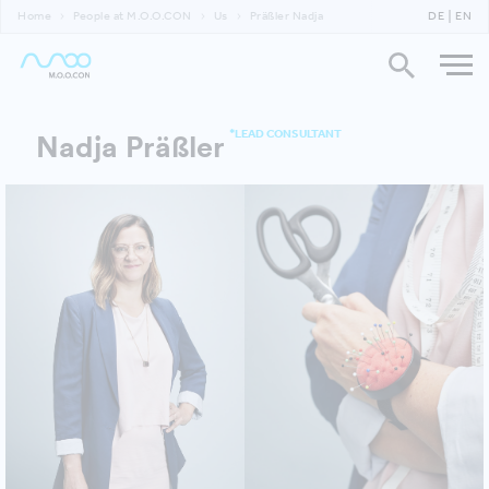
Home
People at M.O.O.CON
Us
Präßler Nadja
DE
EN
*LEAD CONSULTANT
Nadja Präßler