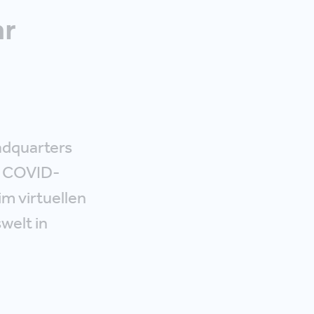
hr
adquarters
e COVID-
m virtuellen
welt in