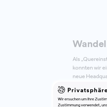
Wandel
Als „Quereins
konnten wir e
neue Headquar
Kommunikation
Privatsphär
zentralen Atr
Wir ersuchen um Ihre Zustim
aus den Berei
Zustimmung verwendet, unser