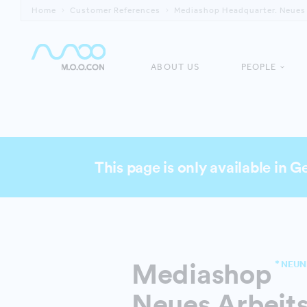
Home
Customer References
Mediashop Headquarter. Neues 
ABOUT US
PEOPLE
This page is only available in 
Mediashop
* NEUN
Neues Arbeits