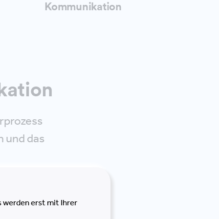
Kommunikation
kation
urprozess
n und das
tplatz" am
tsprozesse
 werden erst mit Ihrer
si in