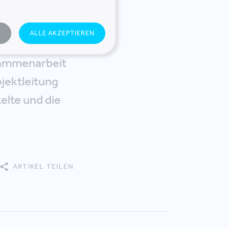
 ständigen
sonderes Asset
N
ALLE AKZEPTIEREN
itswelt
usammenarbeit
jektleitung
elte und die
ARTIKEL TEILEN