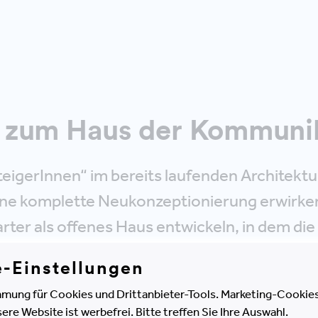
 zum Haus der Kommuni
teigerInnen“ im bereits laufenden Architekt
ine komplette Neukonzeptionierung erwirke
ter als offenes Haus entwickeln, in dem die
 im Vordergrund steht. Rund um den "Mark
e-Einstellungen
ium sind auf drei Geschoßen sämtliche Arbei
mung für Cookies und Drittanbieter-Tools. Marketing-Cookies
chen Entwicklung, Marketing und Vertrieb qua
e Website ist werbefrei. Bitte treffen Sie Ihre Auswahl.