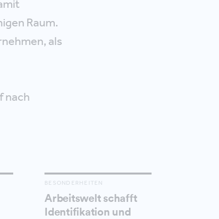
amit
higen Raum.
rnehmen, als
f nach
BESONDERHEITEN
Arbeitswelt schafft
Identifikation und