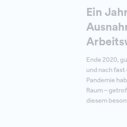
Ein Jah
Ausnah
Arbeits
Ende 2020, gu
und nach fas
Pandemie habe
Raum – getroff
diesem besond