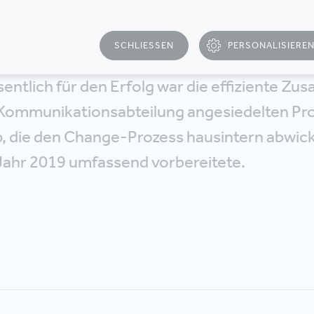
siedelt, sodass die 150 MitarbeiterInnen im
 Potenzial optimal entfalten können. Ein be
SCHLIESSEN
PERSONALISIERE
T
intelligente Verweben von Produkt- und Arbe
entlich für den Erfolg war die effiziente Z
r Kommunikationsabteilung angesiedelten Pro
, die den Change-Prozess hausintern abwick
Jahr 2019 umfassend vorbereitete.