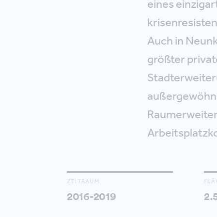
eines einziga
krisenresiste
Auch in Neunk
größter privat
Stadterweiter
außergewöhnli
Raumerweiteru
Arbeitsplatzk
ZEITRAUM
FLÄ
2016-2019
2.