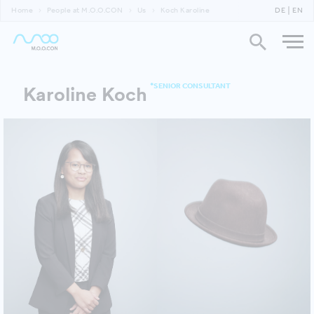
Home
People at M.O.O.CON
Us
Koch Karoline
DE
EN
*SENIOR CONSULTANT
Karoline Koch