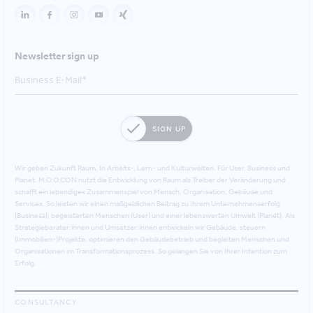
Newsletter sign up
SIGN UP
Wir geben Zukunft Raum. In Arbeits-, Lern- und Kulturwelten. Für User, Business und
Planet. M.O.O.CON nutzt die Entwicklung von Raum als Treiber der Veränderung und
schafft ein lebendiges Zusammenspiel von Mensch, Organisation, Gebäude und
Services. So leisten wir einen maßgeblichen Beitrag zu Ihrem Unternehmenserfolg
(Business), begeisterten Menschen (User) und einer lebenswerten Umwelt (Planet). Als
Strategieberater:innen und Umsetzer:innen entwickeln wir Gebäude, steuern
(Immobilien-)Projekte, optimieren den Gebäudebetrieb und begleiten Menschen und
Organisationen im Transformationsprozess. So gelangen Sie von Ihrer Intention zum
Erfolg.
CONSULTANCY