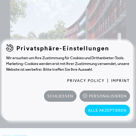
Privatsphäre-Einstellungen
Wir ersuchen um Ihre Zustimmung für Cookies und Drittanbieter-Tools.
Marketing-Cookies werden erst mit Ihrer Zustimmung verwendet, unsere
Website ist werbefrei. Bitte treffen Sie Ihre Auswahl.
LANDKREIS POTSDAM-MITTELMARK
BAD BELZIG | DEUTSCHLAND
PRIVACY POLICY
|
IMPRINT
Umfassende
Verwaltungsmodernisierung
SCHLIESSEN
PERSONALISIEREN
ALLE AKZEPTIEREN