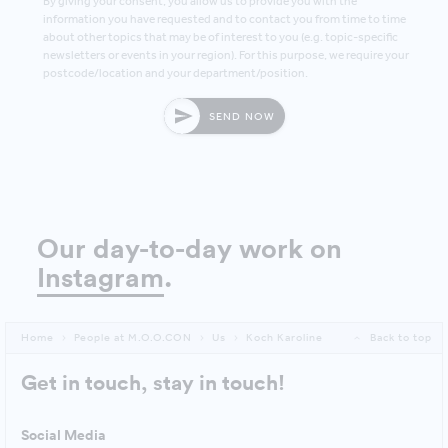
By giving your consent, you allow us to provide you with the
information you have requested and to contact you from time to time
about other topics that may be of interest to you (e.g. topic-specific
newsletters or events in your region). For this purpose, we require your
postcode/location and your department/position.
SEND NOW
Our day-to-day work on
Instagram
.
Home
People at M.O.O.CON
Us
Koch Karoline
Back to top
Get in touch, stay in touch!
Social Media