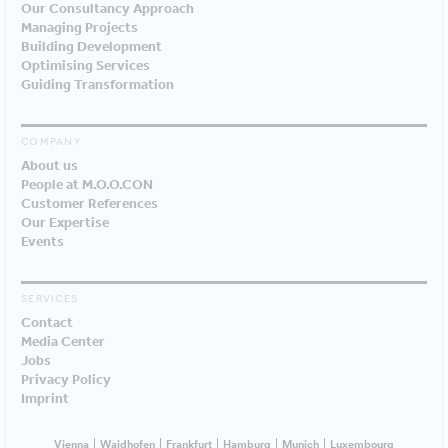
Our Consultancy Approach
Managing Projects
Building Development
Optimising Services
Guiding Transformation
COMPANY
About us
People at M.O.O.CON
Customer References
Our Expertise
Events
SERVICES
Contact
Media Center
Jobs
Privacy Policy
Imprint
Vienna
Waidhofen
Frankfurt
Hamburg
Munich
Luxembourg