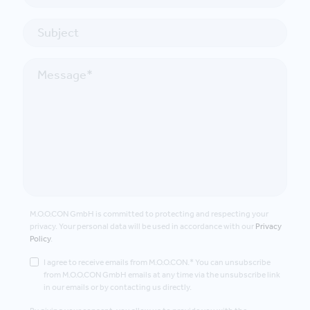
M.O.O.CON GmbH is committed to protecting and respecting your
privacy. Your personal data will be used in accordance with our
Privacy
Policy
.
I agree to receive emails from M.O.O.CON.* You can unsubscribe
from M.O.O.CON GmbH emails at any time via the unsubscribe link
in our emails or by contacting us directly.