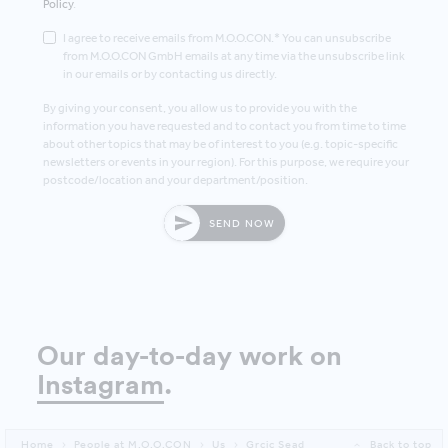
Policy
.
I agree to receive emails from M.O.O.CON.* You can unsubscribe
from M.O.O.CON GmbH emails at any time via the unsubscribe link
in our emails or by contacting us directly.
By giving your consent, you allow us to provide you with the
information you have requested and to contact you from time to time
about other topics that may be of interest to you (e.g. topic-specific
newsletters or events in your region). For this purpose, we require your
postcode/location and your department/position.
SEND NOW
Our day-to-day work on
Instagram
.
Home
People at M.O.O.CON
Us
Grcic Sead
Back to top