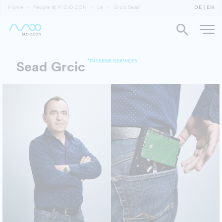
Home
People at M.O.O.CON
Us
Grcic Sead
DE
EN
*INTERNE SERVICES
Sead Grcic