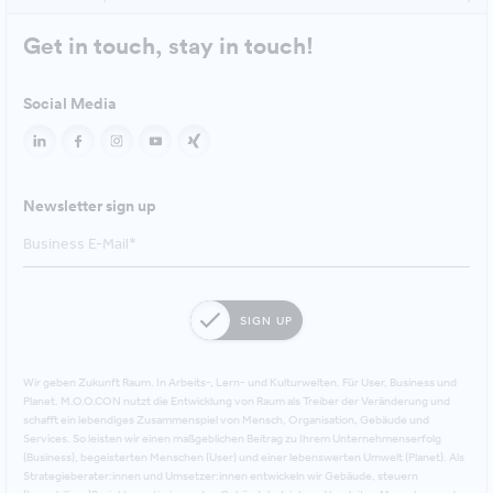
Get in touch, stay in touch!
Social Media
Newsletter sign up
SIGN UP
Wir geben Zukunft Raum. In Arbeits-, Lern- und Kulturwelten. Für User, Business und
Planet. M.O.O.CON nutzt die Entwicklung von Raum als Treiber der Veränderung und
schafft ein lebendiges Zusammenspiel von Mensch, Organisation, Gebäude und
Services. So leisten wir einen maßgeblichen Beitrag zu Ihrem Unternehmenserfolg
(Business), begeisterten Menschen (User) und einer lebenswerten Umwelt (Planet). Als
Strategieberater:innen und Umsetzer:innen entwickeln wir Gebäude, steuern