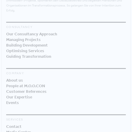
(Immobilien-)Projekte, optimieren den Gebäudebetrieb und begleiten Menschen und
Organisationen im Transformationsprozess. So gelangen Sie von Ihrer Intention zum
Erfolg.
CONSULTANCY
Our Consultancy Approach
Managing Projects
Building Development
Optimising Services
Guiding Transformation
COMPANY
About us
People at M.O.O.CON
Customer References
Our Expertise
Events
SERVICES
Contact