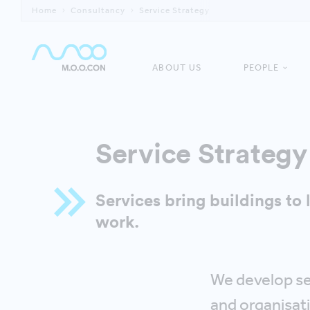
Home
Consultancy
Service Strategy
ABOUT US
PEOPLE
Service Strategy
Services bring buildings to
work.
We develop ser
and organisati