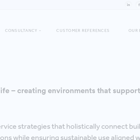
CONSULTANCY
CUSTOMER REFERENCES
OUR 
 life – creating environments that suppo
vice strategies that holistically connect bui
ons while ensuring sustainable use aligned w