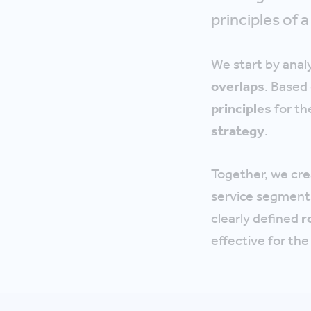
principles of
We start by anal
overlaps
. Based
principles
for th
strategy
.
Together, we cr
service segment
clearly defined
r
effective for the