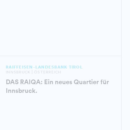
RAIFFEISEN-LANDESBANK TIROL
INNSBRUCK | ÖSTERREICH
DAS RAIQA: Ein neues Quartier für
Innsbruck.