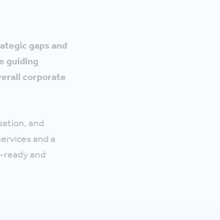
rategic gaps and
te
guiding
erall corporate
isation, and
ervices and a
-ready and