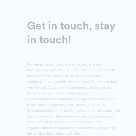
Get in touch, stay
in touch!
Wir geben Zukunft Raum. In Arbeits-, Lern- und
Kulturwelten. Für User, Business und Planet. M.O.O.CON
nutzt die Entwicklung von Raum als Treiber der
Veränderung und schafft ein lebendiges Zusammenspiel
von Mensch, Organisation, Gebäude und Services. So
leisten wir einen maßgeblichen Beitrag zu Ihrem
Unternehmenserfolg (Business), begeisterten Menschen
(User) und einer lebenswerten Umwelt (Planet). Als
Strategieberater:innen und Umsetzer:innen entwickeln wir
Gebäude, steuern (Immobilien-)Projekte, optimieren den
Gebäudebetrieb und begleiten Menschen und
Organisationen im Transformationsprozess. So gelangen
Sie von Ihrer Intention zum Erfolg.