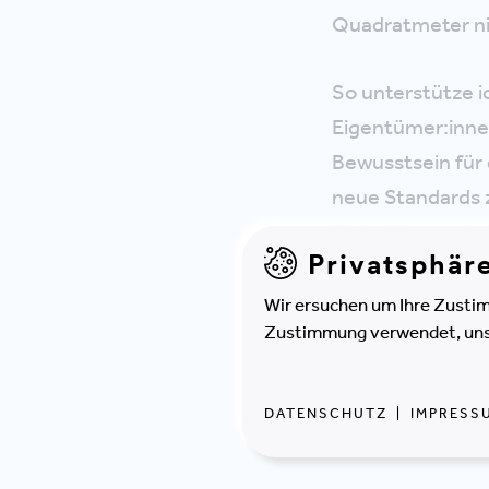
Quadratmeter ni
So unterstütze i
Eigentümer:innen
Bewusstsein für
neue Standards z
Ziele. Wenn wir
Privatsphär
schwierig, nachh
Wir ersuchen um Ihre Zustim
Schließlich geht 
Zustimmung verwendet, unser
Bestandteil unse
darauf bin ich sto
DATENSCHUTZ
|
IMPRESS