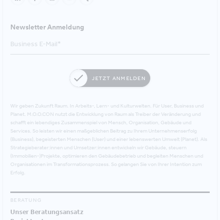
Newsletter Anmeldung
JETZT ANMELDEN
Wir geben Zukunft Raum. In Arbeits-, Lern- und Kulturwelten. Für User, Business und
Planet. M.O.O.CON nutzt die Entwicklung von Raum als Treiber der Veränderung und
schafft ein lebendiges Zusammenspiel von Mensch, Organisation, Gebäude und
Services. So leisten wir einen maßgeblichen Beitrag zu Ihrem Unternehmenserfolg
(Business), begeisterten Menschen (User) und einer lebenswerten Umwelt (Planet). Als
Strategieberater:innen und Umsetzer:innen entwickeln wir Gebäude, steuern
(Immobilien-)Projekte, optimieren den Gebäudebetrieb und begleiten Menschen und
Organisationen im Transformationsprozess. So gelangen Sie von Ihrer Intention zum
Erfolg.
BERATUNG
Unser Beratungsansatz