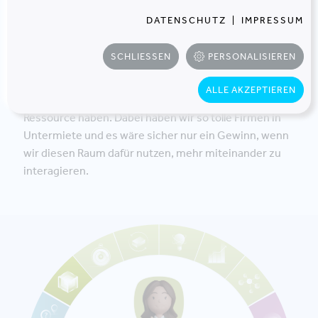
Bäume pflanzen. Das spendet Schatten bindet Wasser
DATENSCHUTZ
|
IMPRESSUM
und CO
. Unsere Dachterrasse haben wir bisher
2
exklusiv für Meetings und Pausen bei Schönwetter
SCHLIESSEN
PERSONALISIEREN
genutzt, vereinzelt auch für Kund:innenevents. Oft ist
da aber niemand. Wir haben nie wirklich darüber
ALLE AKZEPTIEREN
nachgedacht, was wir da für eine wertvolle soziale
Ressource haben. Dabei haben wir so tolle Firmen in
Untermiete und es wäre sicher nur ein Gewinn, wenn
wir diesen Raum dafür nutzen, mehr miteinander zu
interagieren.