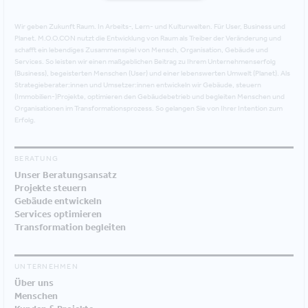
Wir geben Zukunft Raum. In Arbeits-, Lern- und Kulturwelten. Für User, Business und
Planet. M.O.O.CON nutzt die Entwicklung von Raum als Treiber der Veränderung und
schafft ein lebendiges Zusammenspiel von Mensch, Organisation, Gebäude und
Services. So leisten wir einen maßgeblichen Beitrag zu Ihrem Unternehmenserfolg
(Business), begeisterten Menschen (User) und einer lebenswerten Umwelt (Planet). Als
Strategieberater:innen und Umsetzer:innen entwickeln wir Gebäude, steuern
(Immobilien-)Projekte, optimieren den Gebäudebetrieb und begleiten Menschen und
Organisationen im Transformationsprozess. So gelangen Sie von Ihrer Intention zum
Erfolg.
BERATUNG
Unser Beratungsansatz
Projekte steuern
Gebäude entwickeln
Services optimieren
Transformation begleiten
UNTERNEHMEN
Über uns
Menschen