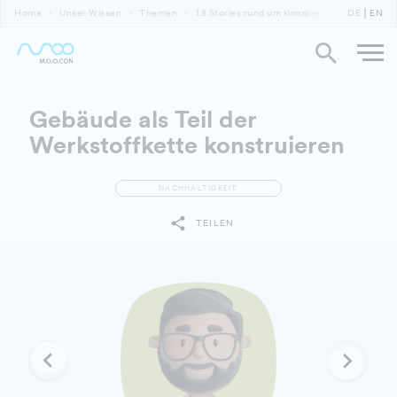
Home
Unser Wissen
Themen
18 Stories rund um klimabewusste Gebäude 
DE
EN
Gebäude als Teil der
Werkstoffkette konstruieren
NACHHALTIGKEIT
TEILEN