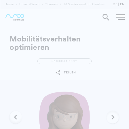
Home
Unser Wissen
Themen
18 Stories rund um klimabewusste Gebäude 
DE
EN
Mobilitätsverhalten
optimieren
NACHHALTIGKEIT
TEILEN