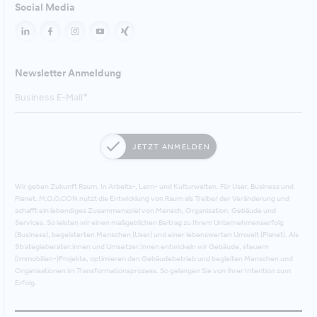
Social Media
Newsletter Anmeldung
JETZT ANMELDEN
Wir geben Zukunft Raum. In Arbeits-, Lern- und Kulturwelten. Für User, Business und
Planet. M.O.O.CON nutzt die Entwicklung von Raum als Treiber der Veränderung und
schafft ein lebendiges Zusammenspiel von Mensch, Organisation, Gebäude und
Services. So leisten wir einen maßgeblichen Beitrag zu Ihrem Unternehmenserfolg
(Business), begeisterten Menschen (User) und einer lebenswerten Umwelt (Planet). Als
Strategieberater:innen und Umsetzer:innen entwickeln wir Gebäude, steuern
(Immobilien-)Projekte, optimieren den Gebäudebetrieb und begleiten Menschen und
Organisationen im Transformationsprozess. So gelangen Sie von Ihrer Intention zum
Erfolg.