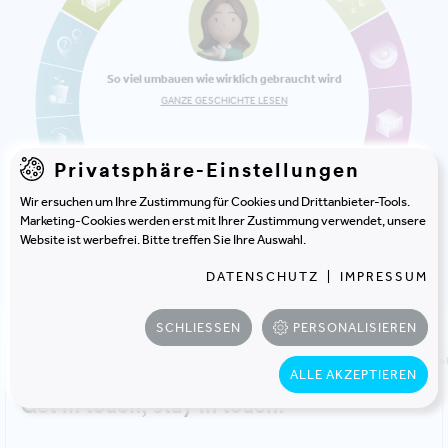
So viel umbauen wie wirklich gebraucht wird
GANZE GESCHICHTE LESEN
Privatsphäre-Einstellungen
Wir ersuchen um Ihre Zustimmung für Cookies und Drittanbieter-Tools.
Marketing-Cookies werden erst mit Ihrer Zustimmung verwendet, unsere
Website ist werbefrei. Bitte treffen Sie Ihre Auswahl.
DATENSCHUTZ
|
IMPRESSUM
SCHLIESSEN
PERSONALISIEREN
Home
Unser Wissen
Themen
18 Stories rund um klimabewusste Ge
Back to top
ALLE AKZEPTIEREN
Get in touch, stay in touch!