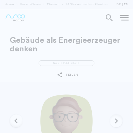
Home
Unser Wissen
Themen
18 Stories rund um klimabewusste Gebäude 
DE
EN
Gebäude als Energieerzeuger
denken
NACHHALTIGKEIT
TEILEN