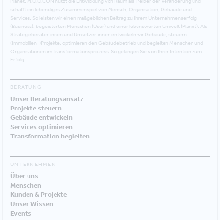
Planet. M.O.O.CON nutzt die Entwicklung von Raum als Treiber der Veränderung und
schafft ein lebendiges Zusammenspiel von Mensch, Organisation, Gebäude und
Services. So leisten wir einen maßgeblichen Beitrag zu Ihrem Unternehmenserfolg
(Business), begeisterten Menschen (User) und einer lebenswerten Umwelt (Planet). Als
Strategieberater:innen und Umsetzer:innen entwickeln wir Gebäude, steuern
(Immobilien-)Projekte, optimieren den Gebäudebetrieb und begleiten Menschen und
Organisationen im Transformationsprozess. So gelangen Sie von Ihrer Intention zum
Erfolg.
BERATUNG
Unser Beratungsansatz
Projekte steuern
Gebäude entwickeln
Services optimieren
Transformation begleiten
UNTERNEHMEN
Über uns
Menschen
Kunden & Projekte
Unser Wissen
Events