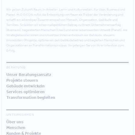
Wir geben Zukunft Raum. In Arbeits-, Lern- und Kulturwelten. Für User, Business und
Planet. M.O.O.CON nutzt die Entwicklung von Raum als Treiber der Veränderung und
schafft ein lebendiges Zusammenspiel von Mensch, Organisation, Gebäude und
Services. So leisten wir einen maßgeblichen Beitrag zu Ihrem Unternehmenserfolg
(Business), begeisterten Menschen (User) und einer lebenswerten Umwelt (Planet). Als
Strategieberater:innen und Umsetzer:innen entwickeln wir Gebäude, steuern
(Immobilien-)Projekte, optimieren den Gebäudebetrieb und begleiten Menschen und
Organisationen im Transformationsprozess. So gelangen Sie von Ihrer Intention zum
Erfolg.
BERATUNG
Unser Beratungsansatz
Projekte steuern
Gebäude entwickeln
Services optimieren
Transformation begleiten
UNTERNEHMEN
Über uns
Menschen
Kunden & Projekte