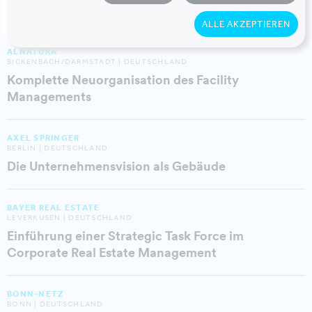
Smart Building – von der Theorie in die Praxis
ALLE AKZEPTIEREN
ALNATURA
BICKENBACH/DARMSTADT | DEUTSCHLAND
Komplette Neuorganisation des Facility
Managements
AXEL SPRINGER
BERLIN | DEUTSCHLAND
Die Unternehmensvision als Gebäude
BAYER REAL ESTATE
LEVERKUSEN | DEUTSCHLAND
Einführung einer Strategic Task Force im
Corporate Real Estate Management
BONN-NETZ
BONN | DEUTSCHLAND