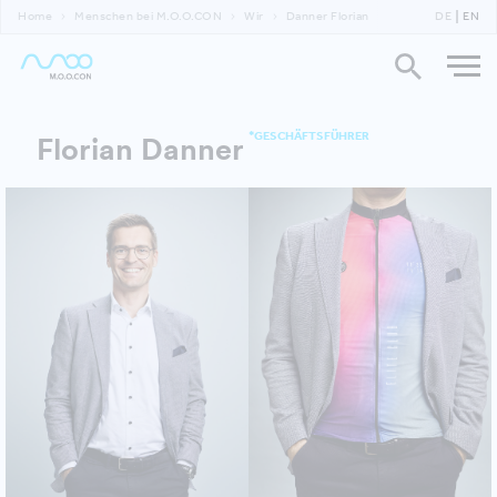
Home
Menschen bei M.O.O.CON
Wir
Danner Florian
DE
EN
*GESCHÄFTSFÜHRER
Florian Danner