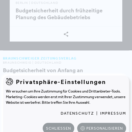
BERLIN | DEUTSCHLAND
Budgetsicherheit durch frühzeitige
Planung des Gebäudebetriebs
BRAUNSCHWEIGER ZEITUNGSVERLAG
BRAUNSCHWEIG | DEUTSCHLAND
Budgetsicherheit von Anfang an
Privatsphäre-Einstellungen
LAND SALZBURG
Wir ersuchen um Ihre Zustimmung für Cookies und Drittanbieter-Tools.
SALZBURG | ÖSTERREICH
Marketing-Cookies werden erst mit Ihrer Zustimmung verwendet, unsere
Digitales Informationsmanagement schont Kosten
Website ist werbefrei. Bitte treffen Sie Ihre Auswahl.
und Umwelt von Planung bis Gebäudebetrieb
DATENSCHUTZ
|
IMPRESSUM
ABB
SCHLIESSEN
PERSONALISIEREN
MANNHEIM | DEUTSCHLAND