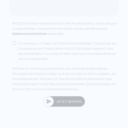
M.O.O.CON GmbH verpflichtet sich, Ihre Privatsphäre zu schützen und
zu respektieren. Ihre persönlichen Daten werden gemäß unserer
Datenschutzrichtlinen
verwendet.
Ich stimme zu, E-Mails von M.O.O.CON zu erhalten.* Sie können die
Zusendung von E-Mails seitens M.O.O.CON GmbH jederzeit über
den Abmeldelink in unseren E-Mails oder durch Kontaktaufnahme
mit uns abbestellen.
Mit Ihrer Zustimmung erlauben Sie uns, Ihnen die angeforderten
Informationen bereitzustellen und Sie von Zeit zu Zeit zu anderen, für
Sie interessanten Themen (z.B. themenspezifische Newsletter oder
Veranstaltungen in Ihrer Region) zu kontaktieren. Dazu benötigen wir
Ihre PLZ/Ort und Ihren Fachbereich/Position.
JETZT SENDEN