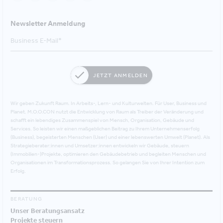
Newsletter Anmeldung
JETZT ANMELDEN
Wir geben Zukunft Raum. In Arbeits-, Lern- und Kulturwelten. Für User, Business und
Planet. M.O.O.CON nutzt die Entwicklung von Raum als Treiber der Veränderung und
schafft ein lebendiges Zusammenspiel von Mensch, Organisation, Gebäude und
Services. So leisten wir einen maßgeblichen Beitrag zu Ihrem Unternehmenserfolg
(Business), begeisterten Menschen (User) und einer lebenswerten Umwelt (Planet). Als
Strategieberater:innen und Umsetzer:innen entwickeln wir Gebäude, steuern
(Immobilien-)Projekte, optimieren den Gebäudebetrieb und begleiten Menschen und
Organisationen im Transformationsprozess. So gelangen Sie von Ihrer Intention zum
Erfolg.
BERATUNG
Unser Beratungsansatz
Projekte steuern