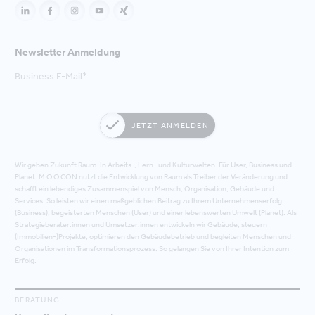
Newsletter Anmeldung
JETZT ANMELDEN
Wir geben Zukunft Raum. In Arbeits-, Lern- und Kulturwelten. Für User, Business und
Planet. M.O.O.CON nutzt die Entwicklung von Raum als Treiber der Veränderung und
schafft ein lebendiges Zusammenspiel von Mensch, Organisation, Gebäude und
Services. So leisten wir einen maßgeblichen Beitrag zu Ihrem Unternehmenserfolg
(Business), begeisterten Menschen (User) und einer lebenswerten Umwelt (Planet). Als
Strategieberater:innen und Umsetzer:innen entwickeln wir Gebäude, steuern
(Immobilien-)Projekte, optimieren den Gebäudebetrieb und begleiten Menschen und
Organisationen im Transformationsprozess. So gelangen Sie von Ihrer Intention zum
Erfolg.
BERATUNG