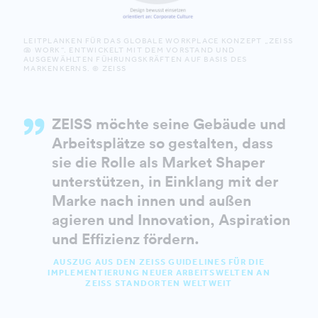
LEITPLANKEN FÜR DAS GLOBALE WORKPLACE KONZEPT „ZEISS
@ WORK“. ENTWICKELT MIT DEM VORSTAND UND
AUSGEWÄHLTEN FÜHRUNGSKRÄFTEN AUF BASIS DES
MARKENKERNS. © ZEISS
ZEISS möchte seine Gebäude und
Arbeitsplätze so gestalten, dass
sie die Rolle als Market Shaper
unterstützen, in Einklang mit der
Marke nach innen und außen
agieren und Innovation, Aspiration
und Effizienz fördern.
AUSZUG AUS DEN ZEISS GUIDELINES FÜR DIE
IMPLEMENTIERUNG NEUER ARBEITSWELTEN AN
ZEISS STANDORTEN WELTWEIT