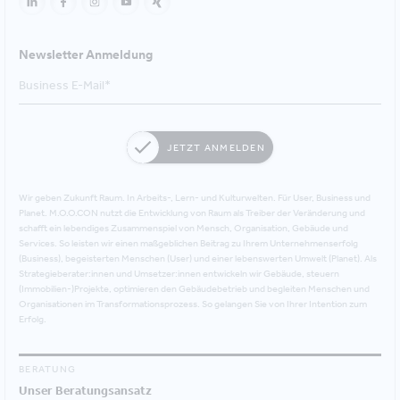
Newsletter Anmeldung
JETZT ANMELDEN
Wir geben Zukunft Raum. In Arbeits-, Lern- und Kulturwelten. Für User, Business und
Planet. M.O.O.CON nutzt die Entwicklung von Raum als Treiber der Veränderung und
schafft ein lebendiges Zusammenspiel von Mensch, Organisation, Gebäude und
Services. So leisten wir einen maßgeblichen Beitrag zu Ihrem Unternehmenserfolg
(Business), begeisterten Menschen (User) und einer lebenswerten Umwelt (Planet). Als
Strategieberater:innen und Umsetzer:innen entwickeln wir Gebäude, steuern
(Immobilien-)Projekte, optimieren den Gebäudebetrieb und begleiten Menschen und
Organisationen im Transformationsprozess. So gelangen Sie von Ihrer Intention zum
Erfolg.
BERATUNG
Unser Beratungsansatz