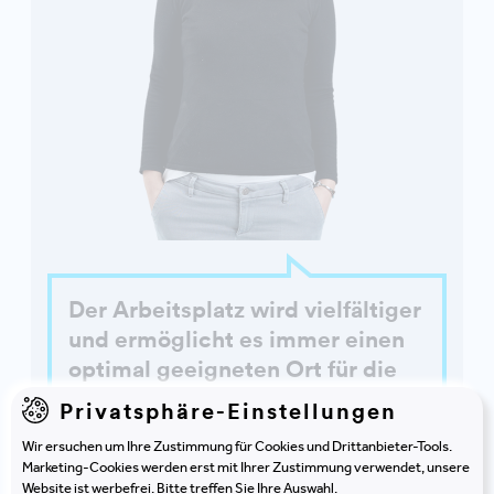
Der Arbeitsplatz wird vielfältiger
und ermöglicht es immer einen
optimal geeigneten Ort für die
gerade anstehende Aufgabe zu
Privatsphäre-Einstellungen
finden. So werden Effizienz und
Wir ersuchen um Ihre Zustimmung für Cookies und Drittanbieter-Tools.
Selbstorganisation der
Marketing-Cookies werden erst mit Ihrer Zustimmung verwendet, unsere
Mitarbeitenden gefördert.
Website ist werbefrei. Bitte treffen Sie Ihre Auswahl.