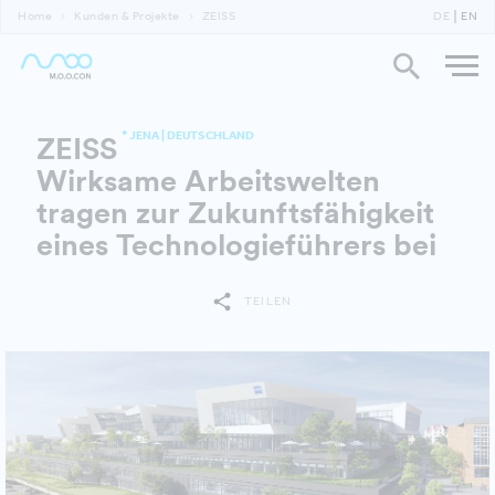
Home
Kunden & Projekte
ZEISS
DE
EN
* JENA | DEUTSCHLAND
ZEISS
Wirksame Arbeitswelten
tragen zur Zukunftsfähigkeit
eines Technologieführers bei
TEILEN