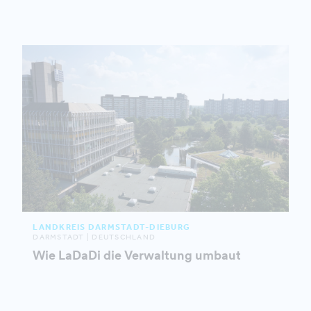
LANDKREIS DARMSTADT-DIEBURG
DARMSTADT | DEUTSCHLAND
Wie LaDaDi die Verwaltung umbaut