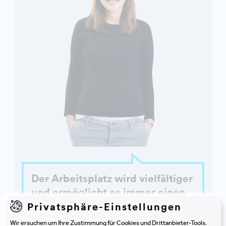
Der Arbeitsplatz wird vielfältiger
und ermöglicht es immer einen
optimal geeigneten Ort für die
Privatsphäre-Einstellungen
gerade anstehende Aufgabe zu
Wir ersuchen um Ihre Zustimmung für Cookies und Drittanbieter-Tools.