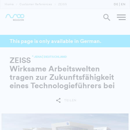
Home
Customer References
ZEISS
DE
EN
This page is only available in German.
* JENA | DEUTSCHLAND
ZEISS
Wirksame Arbeitswelten
tragen zur Zukunftsfähigkeit
eines Technologieführers bei
TEILEN