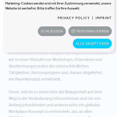
finden. So werden Effizienz und
Marketing-Cookies werden erst mit Ihrer Zustimmung verwendet, unsere
Website ist werbefrei. Bitte treffen Sie Ihre Auswahl.
Selbstorganisation der
Mitarbeitenden gefördert.
PRIVACY POLICY
|
IMPRINT
SCHLIESSEN
PERSONALISIEREN
ALLE AKZEPTIEREN
Gemeinsam mit einer Gruppe von Expert:innen haben
wir in einer Vielzahl von Workshops, Interviews und
Abstimmungsrunden die unterschiedlichen
Tätigkeiten, Nutzungstypen und, daraus abgeleitet,
ein Raumkonzept entwickelt.
Unser Job ist es einerseits die Belegschaft auf dem
Weg in die Veränderung mitzunehmen und sie von
Anfang einzubinden und andererseits ein globales
Workplace Konzept zu entwickeln, das an allen