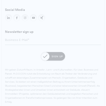
Social Media
Newsletter sign up
SIGN UP
Wir geben Zukunft Raum. In Arbeits-, Lern- und Kulturwelten. Für User, Business und
Planet. M.O.O.CON nutzt die Entwicklung von Raum als Treiber der Veränderung und
schafft ein lebendiges Zusammenspiel von Mensch, Organisation, Gebäude und
Services. So leisten wir einen maßgeblichen Beitrag zu Ihrem Unternehmenserfolg
(Business), begeisterten Menschen (User) und einer lebenswerten Umwelt (Planet). Als
Strategieberater:innen und Umsetzer:innen entwickeln wir Gebäude, steuern
(Immobilien-)Projekte, optimieren den Gebäudebetrieb und begleiten Menschen und
Organisationen im Transformationsprozess. So gelangen Sie von Ihrer Intention zum
Erfolg.