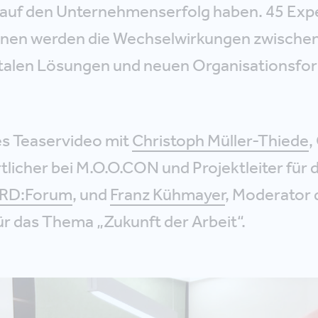
e auf den Unternehmenserfolg haben. 45 Exp
nnen werden die Wechselwirkungen zwische
italen Lösungen und neuen Organisationsfo
es Teaservideo mit
Christoph Müller-Thiede
,
rt­licher bei M.O.O.CON und Projektleiter für 
RD:Forum
, und
Franz Kühmayer
, Moderator 
ür das Thema „Zukunft der Arbeit“.