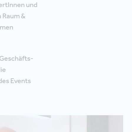
ertInnen und
n Raum &
rmen
 Geschäfts­
die
des Events