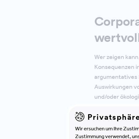
Corpora
wertvol
Wer zeigen kann,
Konsequenzen in 
argumentatives 
Auswirkungen vo
und/oder ökolog
Privatsphär
Steuerung von Im
funktionierende
Wir ersuchen um Ihre Zustim
ermöglicht:
Zustimmung verwendet, unser