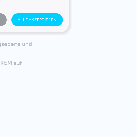
nagements
N
ALLE AKZEPTIEREN
gsebene und
CREM auf