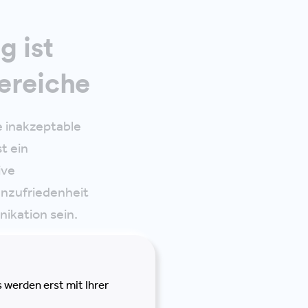
g ist
ereiche
e inakzeptable
t ein
ive
enzufriedenheit
ikation sein.
in durchdachtes,
g System
 werden erst mit Ihrer