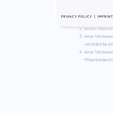
einen Nachwe
PRIVACY POLICY
|
IMPRIN
(CREM),
einen Nachwe
eine Verbes
verstärkte st
eine Verbess
MitarbeiterI