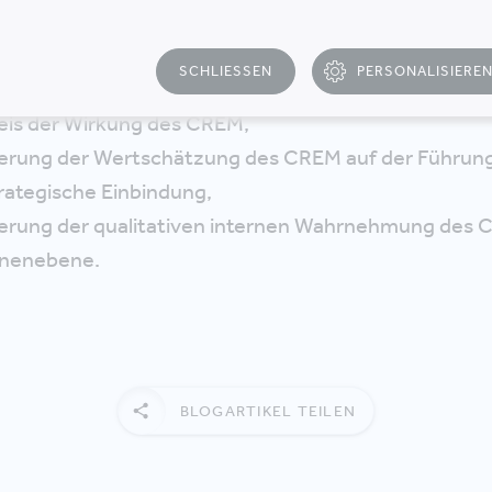
is des Wertbeitrags des Corporate Real Estate Ma
SCHLIESSEN
PERSONALISIERE
T
is der Wirkung des CREM,
serung der Wertschätzung des CREM auf der Führun
rategische Einbindung,
erung der qualitativen internen Wahrnehmung des 
nnenebene.
BLOGARTIKEL TEILEN