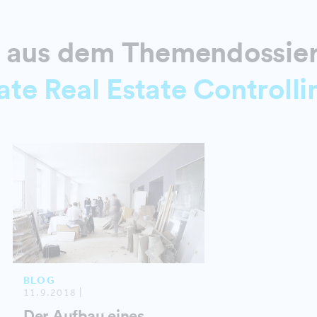
e aus dem Themendossie
e Real Estate Controlli
BLOG
11.9.2018 |
Der Aufbau eines