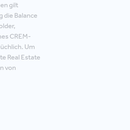
en gilt
g die Balance
lder,
eines CREM-
rüchlich. Um
ate Real Estate
en von