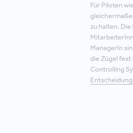
Für Piloten wi
gleichermaßen:
zu halten. Di
MitarbeiterInn
ManagerIn sin
die Zügel fest
Controlling S
Entscheidung