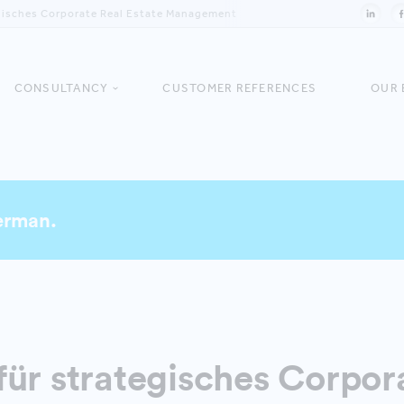
gisches Corporate Real Estate Management
CONSULTANCY
CUSTOMER REFERENCES
OUR 
German.
ür strategisches Corpor