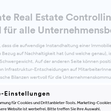
te Real Estate Controllin
l für alle Unternehmensb
 dass die aufwendige Instandhaltung einer Immobili
Bezug auf Nachhaltigkeit hat (und welche genau), is
Schwergewicht. Auf der anderen Seite können posit
n Infrastruktur-Entscheidungen auf MitarbeiterInn
ische Bilanzen wertvoll für die Unternehmenskommun
e-Einstellungen
mobilien und ihrem Betrieb ist kein Selbstzweck. E
s und dynamisches Corporate Real Estate Controllin
mung für Cookies und Drittanbieter-Tools. Marketing-Cookies
e Website ist werbefrei. Bitte treffen Sie Ihre Auswahl.