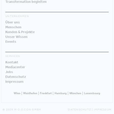
Transformation begleiten
UNTERNEHMEN
Über uns
Menschen
Kunden & Projekte
Unser Wissen
Events
SERVICES
Kontakt
Mediacenter
Jobs
Datenschutz
Impressum
Wien
Waidhofen
Frankfurt
Hamburg
München
Luxembourg
© 2026 M.O.O.CON GMBH
DATENSCHUTZ
|
IMPRESSUM