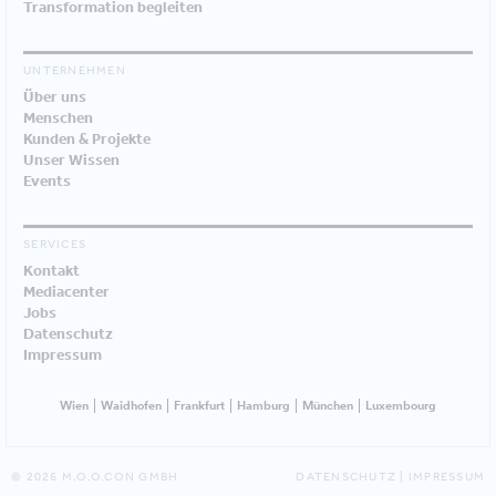
Transformation begleiten
UNTERNEHMEN
Über uns
Menschen
Kunden & Projekte
Unser Wissen
Events
SERVICES
Kontakt
Mediacenter
Jobs
Datenschutz
Impressum
Wien
Waidhofen
Frankfurt
Hamburg
München
Luxembourg
© 2026 M.O.O.CON GMBH
DATENSCHUTZ
|
IMPRESSUM