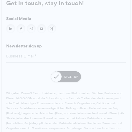
Get in touch, stay in touch!
Social Media
Newsletter sign up
SIGN UP
Wir geben Zukunft Raum. In Arbeits-, Lern- und Kulturwelten. Für User, Business und
Planet. M.O.O.CON nutzt die Entwicklung von Raum als Treiber der Veränderung und
schafft ein lebendiges Zusammenspiel von Mensch, Organisation, Gebäude und
Services. So leisten wir einen maßgeblichen Beitrag zu Ihrem Unternehmenserfolg
(Business), begeisterten Menschen (User) und einer lebenswerten Umwelt (Planet). Als
Strategieberater:innen und Umsetzer:innen entwickeln wir Gebäude, steuern
(Immobilien-)Projekte, optimieren den Gebäudebetrieb und begleiten Menschen und
Organisationen im Transformationsprozess. So gelangen Sie von Ihrer Intention zum