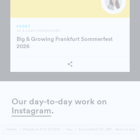
EVENT
20.8.2026 | FRANKFURT
Big & Growing Frankfurt Sommerfest
2026
Our day-to-day work on
Instagram
.
Home
People at M.O.O.CON
You
Consultant GE_IBK
Back to top