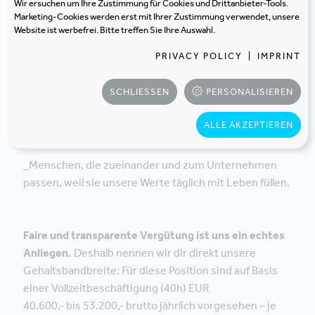
Wir ersuchen um Ihre Zustimmung für Cookies und Drittanbieter-Tools.
Marketing-Cookies werden erst mit Ihrer Zustimmung verwendet, unsere
_Sinnstiftung – in unserer Arbeit haben wir die
Website ist werbefrei. Bitte treffen Sie Ihre Auswahl.
Auswirkungen auf unseren Planeten im Fokus.
PRIVACY POLICY
|
IMPRINT
_Weiterbildung und Entwicklungschancen – fachlich
SCHLIESSEN
PERSONALISIEREN
wie persönlich – mit echten
Entwicklungsmöglichkeiten in unserem
ALLE AKZEPTIEREN
interdisziplinären Beratungsumfeld.
_Menschen, die zueinander und zum Unternehmen
passen, weil sie unsere Werte täglich mit Leben füllen.
Faire und transparente Vergütung ist uns ein echtes
Anliegen.
Deshalb nennen wir dir direkt unsere
Gehaltsbandbreite: Für diese Position sind auf Basis
einer Vollzeitbeschäftigung (40h) EUR
40.600,- bis 53.200,- brutto jährlich vorgesehen – je