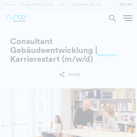
Home
People at M.O.O.CON
You
Consultant GE_IBK
DE
EN
Consultant
Gebäudeentwicklung |
*INNSBRUCK
Karrierestart (m/w/d)
SHARE