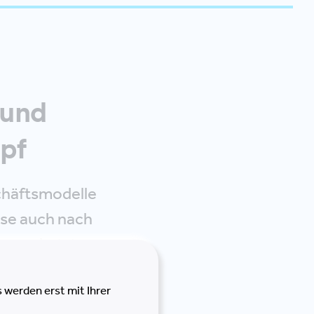
 und
pf
chäftsmodelle
ese auch nach
, erscheint
euem Gewand,
 werden erst mit Ihrer
n von