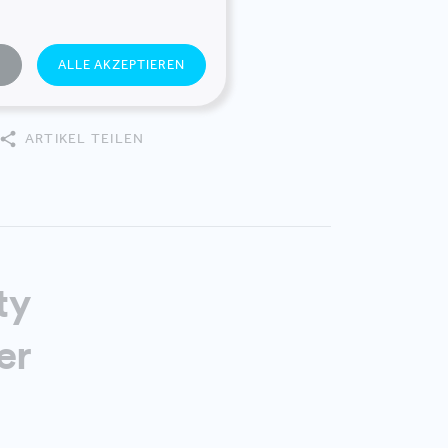
acility
N
ALLE AKZEPTIEREN
ARTIKEL TEILEN
ty
er