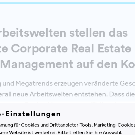
beitswelten stellen das
e Corporate Real Estate
y Management auf den Ko
ng und Megatrends erzeugen veränderte Ges
erall neue Arbeitswelten entstehen. Dass di
orm von Facility Management (FM) verlangen
e-Einstellungen
h das "neue FM" ist keine alte Lösung in n
mung für Cookies und Drittanbieter-Tools. Marketing-Cookies
völlig neue Sicht auf das Thema "Ermögliche
e Website ist werbefrei. Bitte treffen Sie Ihre Auswahl.