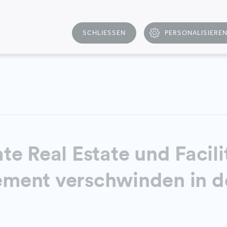
. Es ist Zeit sich zu überlegen wie sich das F
erändern wird.
SCHLIESSEN
PERSONALISIERE
T
te Real Estate und Facili
ment verschwinden in d