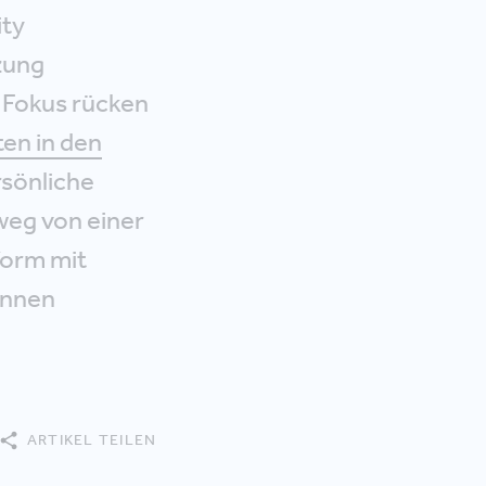
ity
zung
 Fokus rücken
en in den
rsönliche
weg von einer
form mit
Innen
ARTIKEL TEILEN