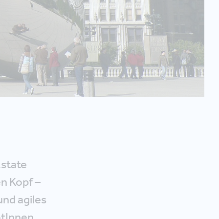
Estate
n Kopf –
und agiles
tInnen.