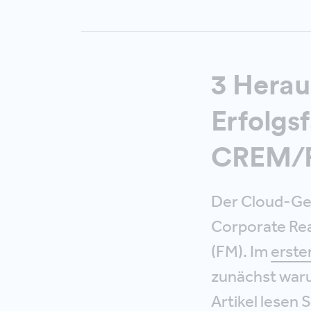
3 Herau
Erfolgs
CREM/
Der Cloud-Ged
Corporate Re
(FM). Im
erste
zunächst waru
Artikel
lesen S