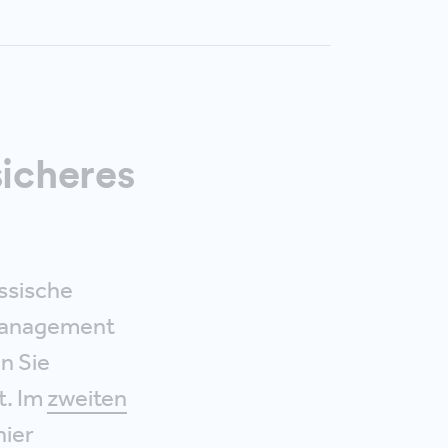
sicheres
ssische
 Management
n Sie
t. Im
zweiten
hier