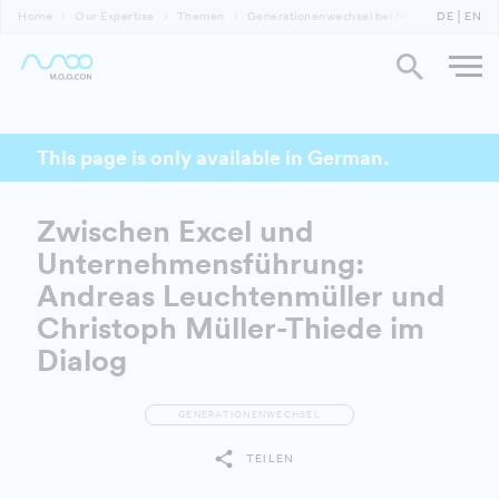
Home
Our Expertise
Themen
Generationenwechsel bei M.O.O.CON - Wurz
DE
EN
This page is only available in German.
Zwischen Excel und
Unternehmensführung:
Andreas Leuchtenmüller und
Christoph Müller-Thiede im
Dialog
GENERATIONENWECHSEL
TEILEN