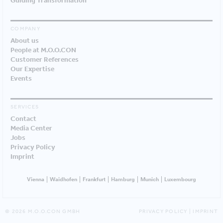
Guiding Transformation
COMPANY
About us
People at M.O.O.CON
Customer References
Our Expertise
Events
SERVICES
Contact
Media Center
Jobs
Privacy Policy
Imprint
Vienna
Waidhofen
Frankfurt
Hamburg
Munich
Luxembourg
© 2026 M.O.O.CON GMBH
PRIVACY POLICY
|
IMPRINT