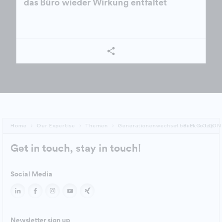
das Büro wieder Wirkung entfaltet
Home
Our Expertise
Themen
Generationenwechsel bei M.O.O.CON 
Back to top
Get in touch, stay in touch!
Social Media
Newsletter sign up