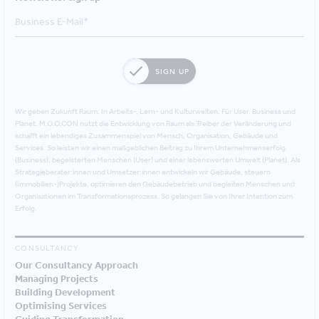
SIGN UP
Wir geben Zukunft Raum. In Arbeits-, Lern- und Kulturwelten. Für User, Business und
Planet. M.O.O.CON nutzt die Entwicklung von Raum als Treiber der Veränderung und
schafft ein lebendiges Zusammenspiel von Mensch, Organisation, Gebäude und
Services. So leisten wir einen maßgeblichen Beitrag zu Ihrem Unternehmenserfolg
(Business), begeisterten Menschen (User) und einer lebenswerten Umwelt (Planet). Als
Strategieberater:innen und Umsetzer:innen entwickeln wir Gebäude, steuern
(Immobilien-)Projekte, optimieren den Gebäudebetrieb und begleiten Menschen und
Organisationen im Transformationsprozess. So gelangen Sie von Ihrer Intention zum
Erfolg.
CONSULTANCY
Our Consultancy Approach
Managing Projects
Building Development
Optimising Services