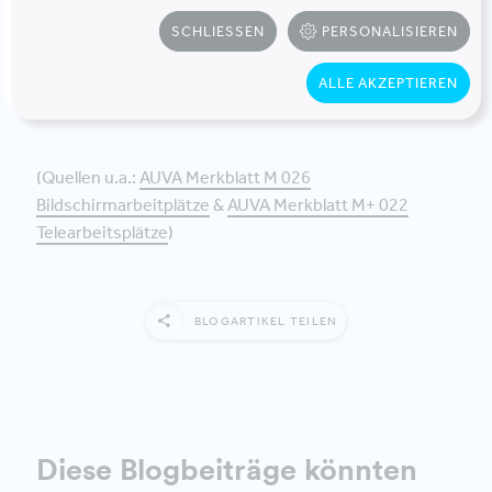
mit den KollegenInnen zu pflegen,
SCHLIESSEN
PERSONALISIEREN
denn wir arbeiten und lernen besser
in der Gruppe.
ALLE AKZEPTIEREN
(Quellen u.a.:
AUVA Merkblatt M 026
Bildschirmarbeitplätze
&
AUVA Merkblatt M+ 022
Telearbeitsplätze
)
BLOGARTIKEL TEILEN
Diese Blogbeiträge könnten