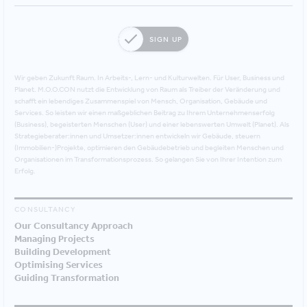
SIGN UP
Wir geben Zukunft Raum. In Arbeits-, Lern- und Kulturwelten. Für User, Business und
Planet. M.O.O.CON nutzt die Entwicklung von Raum als Treiber der Veränderung und
schafft ein lebendiges Zusammenspiel von Mensch, Organisation, Gebäude und
Services. So leisten wir einen maßgeblichen Beitrag zu Ihrem Unternehmenserfolg
(Business), begeisterten Menschen (User) und einer lebenswerten Umwelt (Planet). Als
Strategieberater:innen und Umsetzer:innen entwickeln wir Gebäude, steuern
(Immobilien-)Projekte, optimieren den Gebäudebetrieb und begleiten Menschen und
Organisationen im Transformationsprozess. So gelangen Sie von Ihrer Intention zum
Erfolg.
CONSULTANCY
Our Consultancy Approach
Managing Projects
Building Development
Optimising Services
Guiding Transformation