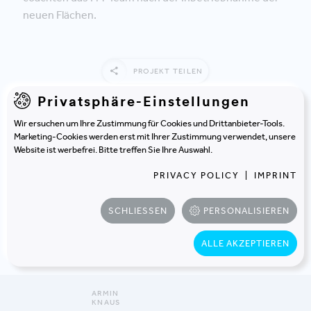
neuen Flächen.
PROJEKT TEILEN
Privatsphäre-Einstellungen
Wir ersuchen um Ihre Zustimmung für Cookies und Drittanbieter-Tools.
Marketing-Cookies werden erst mit Ihrer Zustimmung verwendet, unsere
Website ist werbefrei. Bitte treffen Sie Ihre Auswahl.
PROJEKTTEAM
Haben Sie noch Fragen, dann
PRIVACY POLICY
|
IMPRINT
kontaktieren Sie uns am
SCHLIESSEN
PERSONALISIEREN
besten gleich!
ALLE AKZEPTIEREN
ARMIN
KNAUS