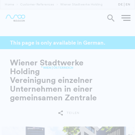
Home
Customer References
Wiener Stadtwerke Holding
DE
EN
This page is only available in German.
Wiener Stadtwerke
* WIEN | ÖSTERREICH
Holding
Vereinigung einzelner
Unternehmen in einer
gemeinsamen Zentrale
TEILEN