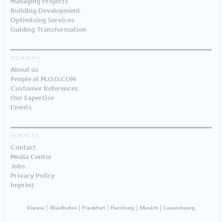
Managing Projects
Building Development
Optimising Services
Guiding Transformation
COMPANY
About us
People at M.O.O.CON
Customer References
Our Expertise
Events
SERVICES
Contact
Media Center
Jobs
Privacy Policy
Imprint
Vienna
Waidhofen
Frankfurt
Hamburg
Munich
Luxembourg