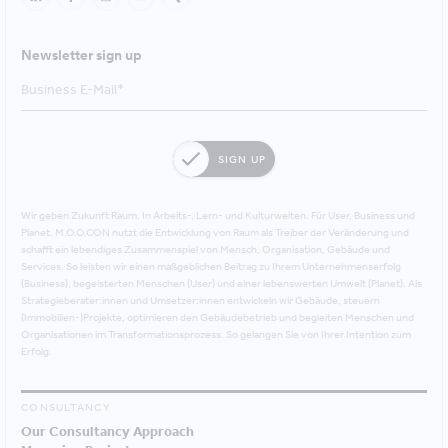
Newsletter sign up
SIGN UP
Wir geben Zukunft Raum. In Arbeits-, Lern- und Kulturwelten. Für User, Business und
Planet. M.O.O.CON nutzt die Entwicklung von Raum als Treiber der Veränderung und
schafft ein lebendiges Zusammenspiel von Mensch, Organisation, Gebäude und
Services. So leisten wir einen maßgeblichen Beitrag zu Ihrem Unternehmenserfolg
(Business), begeisterten Menschen (User) und einer lebenswerten Umwelt (Planet). Als
Strategieberater:innen und Umsetzer:innen entwickeln wir Gebäude, steuern
(Immobilien-)Projekte, optimieren den Gebäudebetrieb und begleiten Menschen und
Organisationen im Transformationsprozess. So gelangen Sie von Ihrer Intention zum
Erfolg.
CONSULTANCY
Our Consultancy Approach