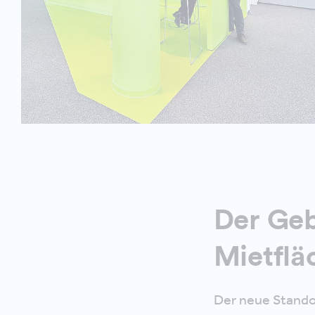
Der Geb
Mietflä
Der neue Standor