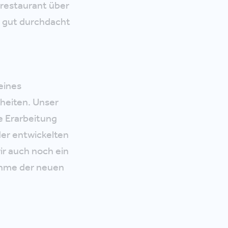
srestaurant über
s gut durchdacht
eines
heiten. Unser
e Erarbeitung
er entwickelten
r auch noch ein
ahme der neuen