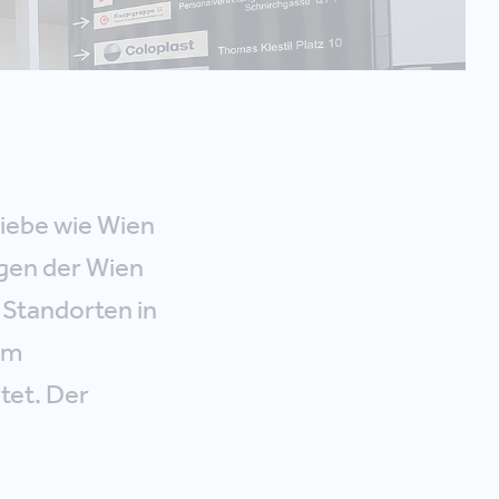
iebe wie Wien
gen der Wien
 Standorten in
im
tet. Der