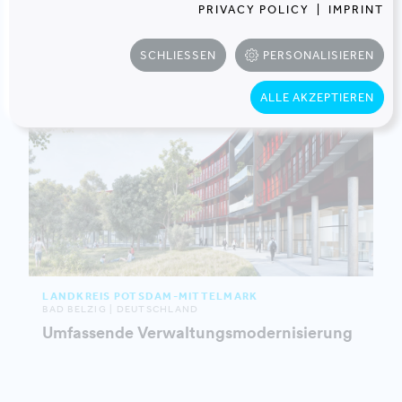
PRIVACY POLICY
|
IMPRINT
SCHLIESSEN
PERSONALISIEREN
ALLE AKZEPTIEREN
LANDKREIS POTSDAM-MITTELMARK
BAD BELZIG | DEUTSCHLAND
Umfassende Verwaltungsmodernisierung