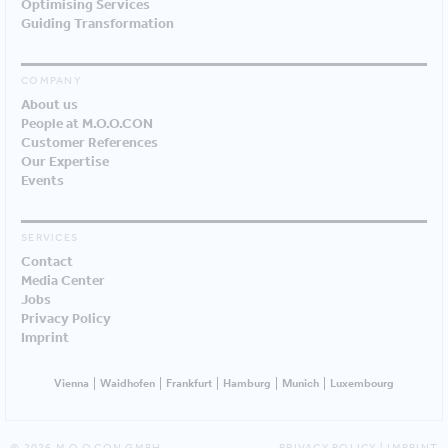
Optimising Services
Guiding Transformation
COMPANY
About us
People at M.O.O.CON
Customer References
Our Expertise
Events
SERVICES
Contact
Media Center
Jobs
Privacy Policy
Imprint
Vienna
Waidhofen
Frankfurt
Hamburg
Munich
Luxembourg
© 2026 M.O.O.CON GMBH
PRIVACY POLICY
|
IMPRINT