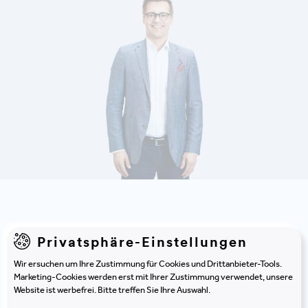
DETAILS ANZEIGEN
Privatsphäre-Einstellungen
Entdecken Sie noch mehr
Wir ersuchen um Ihre Zustimmung für Cookies und Drittanbieter-Tools.
Marketing-Cookies werden erst mit Ihrer Zustimmung verwendet, unsere
interessante
Kunden &
Website ist werbefrei. Bitte treffen Sie Ihre Auswahl.
Projekte
.