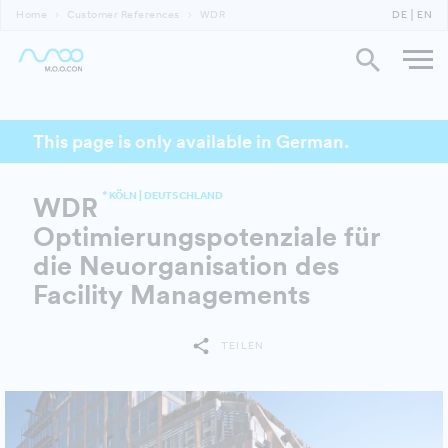
Home
Customer References
WDR
DE
EN
This page is only available in German.
* KÖLN | DEUTSCHLAND
WDR
Optimierungspotenziale für
die Neuorganisation des
Facility Managements
TEILEN