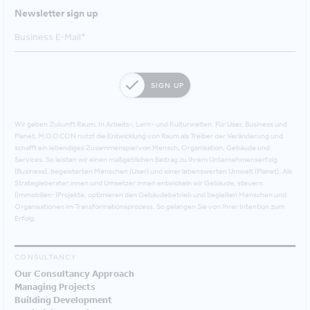
Newsletter sign up
SIGN UP
Wir geben Zukunft Raum. In Arbeits-, Lern- und Kulturwelten. Für User, Business und
Planet. M.O.O.CON nutzt die Entwicklung von Raum als Treiber der Veränderung und
schafft ein lebendiges Zusammenspiel von Mensch, Organisation, Gebäude und
Services. So leisten wir einen maßgeblichen Beitrag zu Ihrem Unternehmenserfolg
(Business), begeisterten Menschen (User) und einer lebenswerten Umwelt (Planet). Als
Strategieberater:innen und Umsetzer:innen entwickeln wir Gebäude, steuern
(Immobilien-)Projekte, optimieren den Gebäudebetrieb und begleiten Menschen und
Organisationen im Transformationsprozess. So gelangen Sie von Ihrer Intention zum
Erfolg.
CONSULTANCY
Our Consultancy Approach
Managing Projects
Building Development