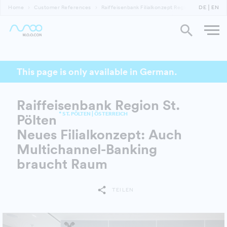
Home
Customer References
Raiffeisenbank Filialkonzept Region St. Pölten
DE
EN
This page is only available in German.
Raiffeisenbank Region St.
* ST. PÖLTEN | ÖSTERREICH
Pölten
Neues Filialkonzept: Auch
Multichannel-Banking
braucht Raum
TEILEN