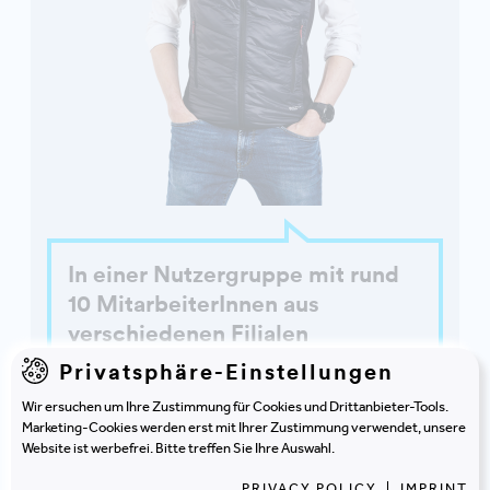
In einer Nutzergruppe mit rund
10 MitarbeiterInnen aus
verschiedenen Filialen
entwickelten wir den
Privatsphäre-Einstellungen
sogenannten Leuchtturmblick.
Wir ersuchen um Ihre Zustimmung für Cookies und Drittanbieter-Tools.
Er gewährleistet, dass
Marketing-Cookies werden erst mit Ihrer Zustimmung verwendet, unsere
KundInnen und KollegInnen
Website ist werbefrei. Bitte treffen Sie Ihre Auswahl.
immer im Sichtbereich liegen.
PRIVACY POLICY
|
IMPRINT