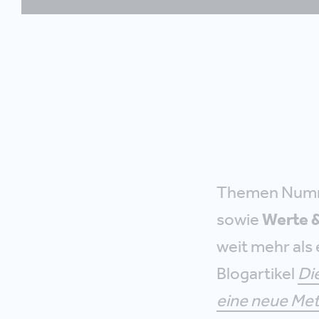
Themen Numme
sowie
Werte 
weit mehr als 
Blogartikel
Di
eine neue Me