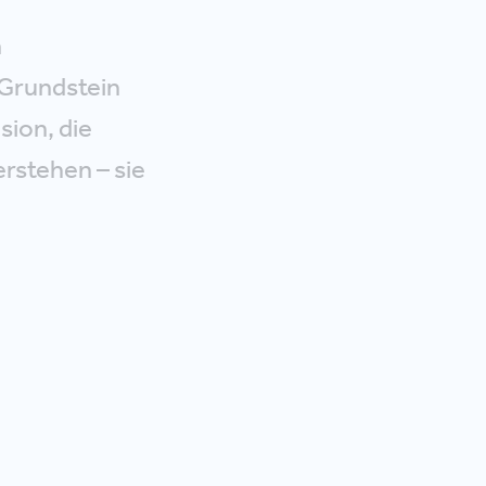
n
 Grundstein
sion, die
rstehen – sie