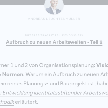
ANDREAS LEUCHTENMÜLLER
DIESER BEITRAG IST TEIL DES DOSSIERS
Aufbruch zu neuen Arbeitswelten - Teil 2
r 1 und 2 von Organisationsplanung:
Visi
& Normen
. Warum ein Aufbruch zu neuen Ar
ein reines Planungs- und Bauprojekt ist, hab
e Entwicklung identitätsstiftender Arbeitswe
thodik
erläutert.