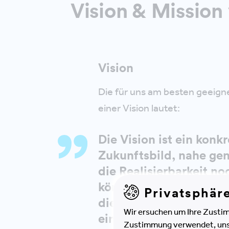
Vision & Missio
Vision
Die für uns am besten geeigne
einer Vision lautet:
Die Vision ist ein konk
Zukunftsbild, nahe gen
die Realisierbarkeit n
können, aber schon fe
Privatsphär
die Begeisterung der O
Wir ersuchen um Ihre Zustim
eine neue Wirklichkeit
Zustimmung verwendet, unser