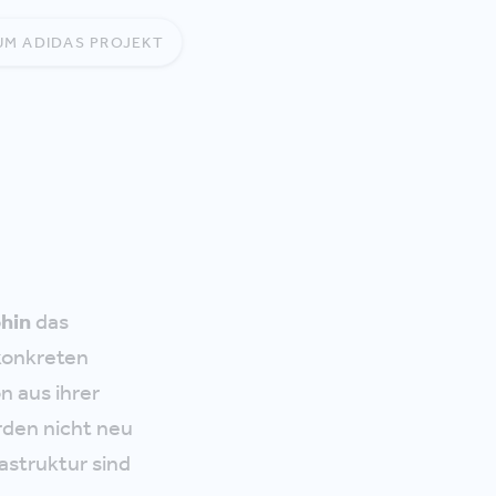
UM ADIDAS PROJEKT
hin
das
 konkreten
n aus ihrer
rden nicht neu
astruktur sind