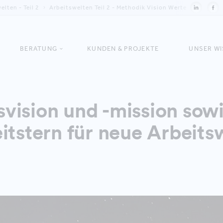
lten - Teil 2
Arbeitswelten Teil 2 - Methodik Vision Werte
BERATUNG
KUNDEN & PROJEKTE
UNSER W
ision und -mission sow
itstern für neue Arbeits