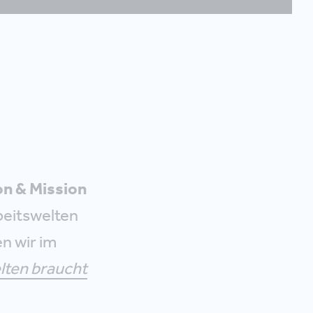
on & Mission
beitswelten
en wir im
lten braucht