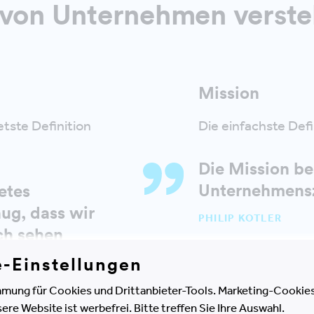
n von Unternehmen verst
Mission
tste Definition
Die einfachste Defin
Die Mission be
Unternehmens
retes
ug, dass wir
PHILIP KOTLER
och sehen
rn genug, um
e-Einstellungen
rganisation für
mung für Cookies und Drittanbieter-Tools. Marketing-Cookies
 zu wecken.
e Website ist werbefrei. Bitte treffen Sie Ihre Auswahl.