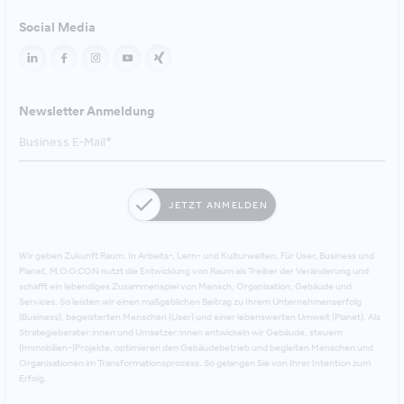
Social Media
Newsletter Anmeldung
JETZT ANMELDEN
Wir geben Zukunft Raum. In Arbeits-, Lern- und Kulturwelten. Für User, Business und
Planet. M.O.O.CON nutzt die Entwicklung von Raum als Treiber der Veränderung und
schafft ein lebendiges Zusammenspiel von Mensch, Organisation, Gebäude und
Services. So leisten wir einen maßgeblichen Beitrag zu Ihrem Unternehmenserfolg
(Business), begeisterten Menschen (User) und einer lebenswerten Umwelt (Planet). Als
Strategieberater:innen und Umsetzer:innen entwickeln wir Gebäude, steuern
(Immobilien-)Projekte, optimieren den Gebäudebetrieb und begleiten Menschen und
Organisationen im Transformationsprozess. So gelangen Sie von Ihrer Intention zum
Erfolg.