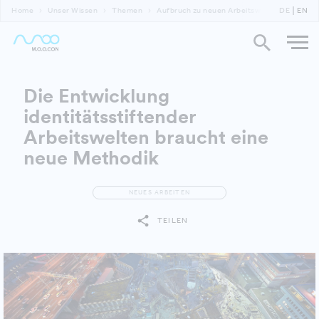
Home
Unser Wissen
Themen
Aufbruch zu neuen Arbeitswelten - Teil 2
DE
EN
Die Entwicklung
identitätsstiftender
Arbeitswelten braucht eine
neue Methodik
NEUES ARBEITEN
TEILEN