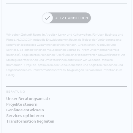
JETZT ANMELDEN
Wir geben Zukunft Raum. In Arbeits-, Lern- und Kulturwelten. Für User, Business und
Planet. M.O.O.CON nutzt die Entwicklung von Raum als Treiber der Veränderung und
schafft ein lebendiges Zusammenspiel von Mensch, Organisation, Gebäude und
Services. So leisten wir einen maßgeblichen Beitrag zu Ihrem Unternehmenserfolg
(Business), begeisterten Menschen (User) und einer lebenswerten Umwelt (Planet). Als
Strategieberater:innen und Umsetzer:innen entwickeln wir Gebäude, steuern
(Immobilien-)Projekte, optimieren den Gebäudebetrieb und begleiten Menschen und
Organisationen im Transformationsprozess. So gelangen Sie von Ihrer Intention zum
Erfolg.
BERATUNG
Unser Beratungsansatz
Projekte steuern
Gebäude entwickeln
Services optimieren
Transformation begleiten