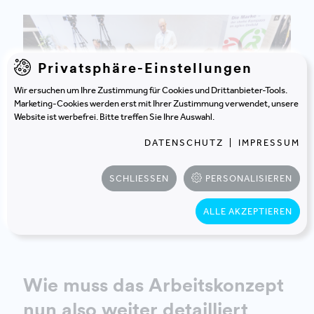
Privatsphäre-Einstellungen
Wir ersuchen um Ihre Zustimmung für Cookies und Drittanbieter-Tools.
Marketing-Cookies werden erst mit Ihrer Zustimmung verwendet, unsere
Website ist werbefrei. Bitte treffen Sie Ihre Auswahl.
DATENSCHUTZ
|
IMPRESSUM
SCHLIESSEN
PERSONALISIEREN
DURCH DIE GEMEINSAME REFLEXION DER BEGRIFFE WIRD IM
UNTERNEHMEN BINDUNG ZUM PROJEKT ERZEUGT – DAS
ALLE AKZEPTIEREN
STRÄKT DIE AKZEPTANZ BEI DEN MITARBEITER_INNEN. ©
SEBASTIAN JUDTMANN
Wie muss das Arbeitskonzept
nun also weiter detailliert