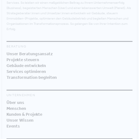
Services. So leisten wir einen maßgeblichen Beitrag zu Ihrem Unternehmenserfolg
(Business), begeisterten Menschen (User) und einer lebenswerten Umwelt (Planet). Als
Strategieberater:innen und Umsetzer:innen entwickeln wir Gebäude, steuern
(Immobilien-)Projekte, optimieren den Gebäudebetrieb und begleiten Menschen und
Organisationen im Transformationsprozess. So gelangen Sie von Ihrer Intention zum
Erfolg.
BERATUNG
Unser Beratungsansatz
Projekte steuern
Gebäude entwickeln
Services optimieren
Transformation begleiten
UNTERNEHMEN
Über uns
Menschen
Kunden & Projekte
Unser Wissen
Events