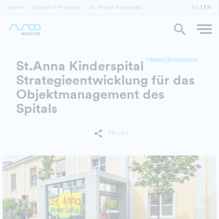
Home
Kunden & Projekte
St. Anna Kinderspital
DE
EN
* WIEN | ÖSTERREICH
St.Anna Kinderspital
Strategieentwicklung für das
Objektmanagement des
Spitals
TEILEN