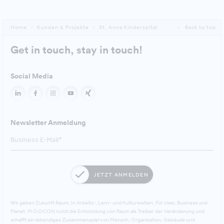
Home
Kunden & Projekte
St. Anna Kinderspital
Back to top
Get in touch, stay in touch!
Social Media
Newsletter Anmeldung
JETZT ANMELDEN
Wir geben Zukunft Raum. In Arbeits-, Lern- und Kulturwelten. Für User, Business und
Planet. M.O.O.CON nutzt die Entwicklung von Raum als Treiber der Veränderung und
schafft ein lebendiges Zusammenspiel von Mensch, Organisation, Gebäude und