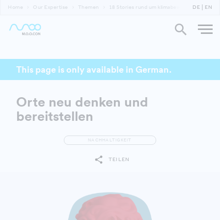
Home
Our Expertise
Themen
18 Stories rund um klimabewusste Gebäude
DE
EN
This page is only available in German.
Orte neu denken und
bereitstellen
NACHHALTIGKEIT
TEILEN