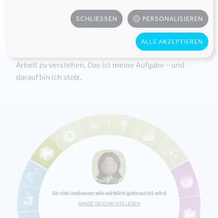
nicht ernst nehmen, wird es im gesamten
Unternehmen schwierig, nachhaltig zu handeln.
SCHLIESSEN
PERSONALISIEREN
Schließlich geht es darum, Nachhaltigkeit nicht nur als
ALLE AKZEPTIEREN
Ziel, sondern als festen Bestandteil unserer täglichen
Arbeit zu verstehen. Das ist meine Aufgabe – und
darauf bin ich stolz.
So viel umbauen wie wirklich gebraucht wird
GANZE GESCHICHTE LESEN