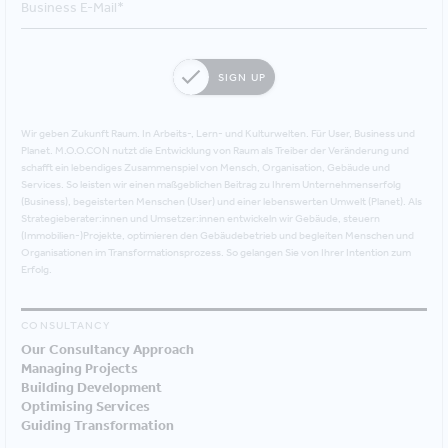
SIGN UP
Wir geben Zukunft Raum. In Arbeits-, Lern- und Kulturwelten. Für User, Business und
Planet. M.O.O.CON nutzt die Entwicklung von Raum als Treiber der Veränderung und
schafft ein lebendiges Zusammenspiel von Mensch, Organisation, Gebäude und
Services. So leisten wir einen maßgeblichen Beitrag zu Ihrem Unternehmenserfolg
(Business), begeisterten Menschen (User) und einer lebenswerten Umwelt (Planet). Als
Strategieberater:innen und Umsetzer:innen entwickeln wir Gebäude, steuern
(Immobilien-)Projekte, optimieren den Gebäudebetrieb und begleiten Menschen und
Organisationen im Transformationsprozess. So gelangen Sie von Ihrer Intention zum
Erfolg.
CONSULTANCY
Our Consultancy Approach
Managing Projects
Building Development
Optimising Services
Guiding Transformation